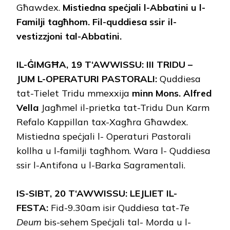
Għawdex.
Mistiedna speċjali l-Abbatini u l-
Familji tagħhom. Fil-quddiesa ssir il-
vestizzjoni tal-Abbatini
.
I
L
-Ġ
IMGĦA
, 19
T
‘A
WWISSU
: III T
RIDU
–
J
UM
L-O
PERATURI
P
ASTORALI
:
Quddiesa
tat-Tielet Tridu mmexxija
minn Mons. Alfred
Vella
Jagħmel il-prietka tat-Tridu Dun Karm
Refalo Kappillan tax-Xagħra Għawdex.
Mistiedna speċjali l- Operaturi Pastorali
kollha u l-familji tagħhom. Wara l- Quddiesa
ssir l-Antifona u l-Barka Sagramentali.
I
S
-S
IBT
, 20
T
‘A
WWISSU
: L
EJLIET IL
-
F
ESTA
:
Fid-9.30am isir Quddiesa tat-
Te
Deum
bis-sehem Speċjali tal- Morda u l-