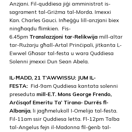
Anzjani. Fil-quddiesa jiġi amministrat is-
sagrament tal-Griżma tal-Morda. Imexxi
Kan. Charles Gauci. Inħeġġu lill-anzjani biex
ningħaqdu flimkien.
Fis-
6.45pm
Translazzjoni tar-Relikwija
mill-altar
tar-Rużarju għall-Artal Prinċipali, jitkanta L-
Ewwel Għasar tal-festa u wara Quddiesa
Solenni jmexxi Dun Sean Abela.
I
L
-Ħ
ADD
, 21
T
‘A
WWISSU
: J
UM IL
-
F
ESTA
:
Fid-9am Quddiesa kantata solenni
preseduta
mill-E
.T.
Mons George Frendo,
Arċisqof Emeritu Ta’ Tirana- Durrës fl-
Albanija
, li jagħmelukoll I-Omelija tal-festa.
Fil-11am ssir Quddiesa letta. Fl-12pm Talba
tal-Angelus fejn il-Madonna fil-ġenb tal-