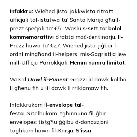
Infakkru:
Wieħed jista’ jakkwista ritratt
uffiċjali tal-istatwa ta’ Santa Marija għall-
prezz speċjali ta’ €5. Waslu
s-sett ta’ bolol
kommemorattivi
b’rabta maċ-ċentinarju. Il-
Prezz huwa ta’ €27. Wieħed jista’ jiġbor l-
ordni mingħand il-helpers mis-Sagristija jew
mill-Uffiċju Parrokkjali.
Hemm numru limitat
.
Wasal
Dawl il-Punent
:
Grazzi lil dawk kollha
li għenu fih u lil dawk li rriklamaw fih.
Infakkrukom fl-
envelope tal-
festa.
Nitolbukom tgħinnuna fil-ġbir
envelopes; tistgħu ġġibu d-donazzjoni
tagħkom hawn fil-Knisja.
S’issa