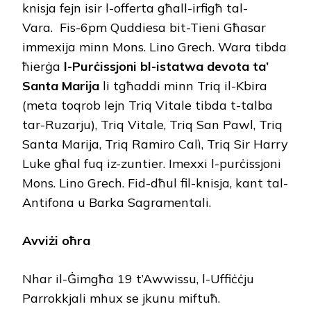
knisja fejn isir l-offerta għall-irfigħ tal-
Vara. Fis-6pm Quddiesa bit-Tieni Għasar
immexija minn Mons. Lino Grech. Wara tibda
ħierġa
l-Purċissjoni bl-istatwa devota ta’
Santa Marija
li tgħaddi minn Triq il-Kbira
(meta toqrob lejn Triq Vitale tibda t-talba
tar-Ruzarju), Triq Vitale, Triq San Pawl, Triq
Santa Marija, Triq Ramiro Calì, Triq Sir Harry
Luke għal fuq iz-zuntier. Imexxi l-purċissjoni
Mons. Lino Grech. Fid-dħul fil-knisja, kant tal-
Antifona u Barka Sagramentali.
Avviżi oħra
Nhar il-Ġimgħa 19 t’Awwissu, l-Uffiċċju
Parrokkjali mhux se jkunu miftuħ.