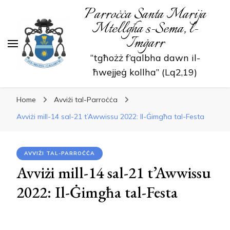
Parroċċa Santa Marija
Mtellgħa s-Sema, l-
Imġarr
“tgħożż f’qalbha dawn il-
ħwejjeġ kollha” (Lq2,19)
Home
Avviżi tal-Parroċċa
Avviżi mill-14 sal-21 t’Awwissu 2022: Il-Ġimgħa tal-Festa
AVVIŻI TAL-PARROĊĊA
Avviżi mill-14 sal-21 t’Awwissu
2022: Il-Ġimgħa tal-Festa