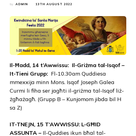
by
ADMIN
13TH AUGUST 2022
I
l-Ħadd
, 1
4
t’Awwissu: Il-Griżma tal-Isqof
–
It-Tieni Grupp:
Fl-10.30am Quddiesa
mmexxija minn Mons. Isqof Joseph Galea
Curmi li fiha ser jagħti il-griżma tal-Isqof liż-
żgħażagħ. (Grupp B – Kunjomom jibda bil H
sa Z)
I
T
-T
NEJN
, 15
T
‘A
WWISSU
: L-GĦID
ASSUNTA
–
Il-Quddies ikun bħal tal-