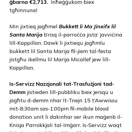
ġbarna
€2,713.
Inħeġġukom biex
tgħinnuna!
Min jixtieq jagħmel
Bukkett li
M
a
J
inxifx lil
Santa Marija
b’risq il-parroċċa jista’ javviċina
lill-Kappillan. Dawk li jixtiequ jagħmlu
bukkett lil Santa Marija fil-jiem tal-festa
jistgħu ikellmu lil Marija Micallef jew lill-
Kappillan.
Is-Servizz Nazzjonali tat-Trasfużjoni tad-
Demm
jistieden lill-pubbliku biex jersqu u
jagħtu d-demm nhar It-Tnejn 15 t’Awwissu
mit-8:30am sas-1:00pm fil-mobile blood
donation unit li dakinhar ser ikun maġenb il-
Knisja Parrokkjali tal-Imġarr. Is-Servizz waqt