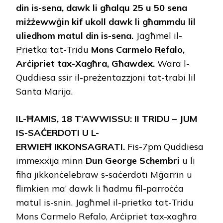
din is-sena, dawk li għalqu 25 u 50 sena
miżżewwġin kif ukoll dawk li għammdu lil
uliedhom matul din is-sena.
Jagħmel il-
Prietka tat-Tridu
Mons Carmelo Refalo,
Arċipriet tax-Xagħra, Għawdex.
Wara l-
Quddiesa ssir il-preżentazzjoni tat-trabi lil
Santa Marija.
I
L
-Ħ
AMIS
, 18
T
‘A
WWISSU
: II T
RIDU
– J
UM
IS
-S
AĊERDOTI U L
-
E
RWIEĦ
I
KKONSAGRATI
.
Fis-7pm Quddiesa
immexxija minn
Dun George Schembri
u li
fiha jikkonċelebraw s-saċerdoti Mġarrin u
flimkien ma’ dawk li ħadmu fil-parroċċa
matul is-snin. Jagħmel il-prietka tat-Tridu
Mons Carmelo Refalo, Arċipriet tax-xagħra