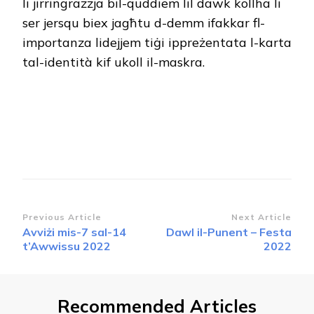
li jirringrazzja bil-quddiem lil dawk kollha li
ser jersqu biex jagħtu d-demm ifakkar fl-
importanza lidejjem tiġi ippreżentata l-karta
tal-identità kif ukoll il-maskra.
Post
Previous Article
Next Article
Avviżi mis-7 sal-14
Dawl il-Punent – Festa
Navigation
t’Awwissu 2022
2022
Recommended Articles