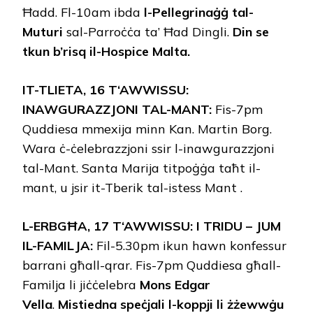
Ħadd. Fl-10am ibda
l-Pellegrinaġġ tal-
Muturi
sal-Parroċċa ta’ Ħad Dingli.
Din se
tkun b’risq il-Hospice Malta.
I
T
-T
LIETA
, 16
T
‘A
WWISSU
:
INAWGURAZZJONI TAL-MANT
:
Fis-7pm
Quddiesa mmexija minn Kan. Martin Borg.
Wara ċ-ċelebrazzjoni ssir l-inawgurazzjoni
tal-Mant. Santa Marija titpoġġa taħt il-
mant, u jsir it-Tberik tal-istess Mant .
L-E
RBGĦA
, 17
T
‘A
WWISSU
: I T
RIDU
– J
UM
IL
-F
AMILJA
:
Fil-5.30pm ikun hawn konfessur
barrani għall-qrar. Fis-7pm Quddiesa għall-
Familja li jiċċelebra
Mons Edgar
Vella
.
Mistiedna speċjali l-koppji li żżewwġu