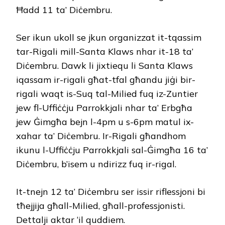
Ħadd 11 ta’ Diċembru.
Ser ikun ukoll se jkun organizzat it-tqassim
tar-Rigali mill-Santa Klaws nhar it-18 ta’
Diċembru. Dawk li jixtiequ li Santa Klaws
iqassam ir-rigali għat-tfal għandu jiġi bir-
rigali waqt is-Suq tal-Milied fuq iz-Zuntier
jew fl-Uffiċċju Parrokkjali nhar ta’ Erbgħa
jew Ġimgħa bejn l-4pm u s-6pm matul ix-
xahar ta’ Diċembru. Ir-Rigali għandhom
ikunu l-Uffiċċju Parrokkjali sal-Ġimgħa 16 ta’
Diċembru, b’isem u ndirizz fuq ir-rigal.
It-tnejn 12 ta’ Diċembru ser issir riflessjoni bi
tħejjija għall-Milied, għall-professjonisti.
Dettalji aktar ‘il quddiem.