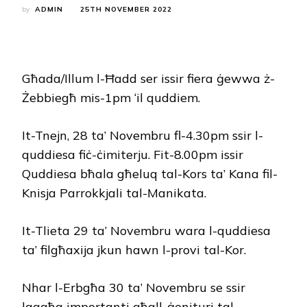
by
ADMIN
25TH NOVEMBER 2022
Għada/Illum l-Ħadd ser issir fiera ġewwa ż-
Żebbiegħ mis-1pm ‘il quddiem.
It-Tnejn, 28 ta’ Novembru fl-4.30pm ssir l-
quddiesa fiċ-ċimiterju. Fit-8.00pm issir
Quddiesa bħala għeluq tal-Kors ta’ Kana fil-
Knisja Parrokkjali tal-Manikata.
It-Tlieta 29 ta’ Novembru wara l-quddiesa
ta’ filgħaxija jkun hawn l-provi tal-Kor.
Nhar l-Erbgħa 30 ta’ Novembru se ssir
laqgħa importanti għall-ġenituri tal-