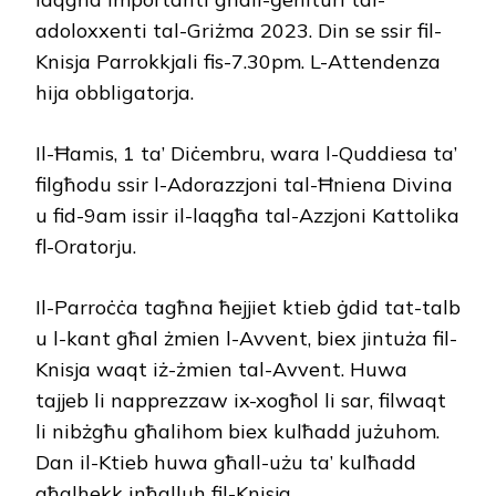
adoloxxenti tal-Griżma 2023. Din se ssir fil-
Knisja Parrokkjali fis-7.30pm. L-Attendenza
hija obbligatorja.
Il-Ħamis, 1 ta’ Diċembru, wara l-Quddiesa ta’
filgħodu ssir l-Adorazzjoni tal-Ħniena Divina
u fid-9am issir il-laqgħa tal-Azzjoni Kattolika
fl-Oratorju.
Il-Parroċċa tagħna ħejjiet ktieb ġdid tat-talb
u l-kant għal żmien l-Avvent, biex jintuża fil-
Knisja waqt iż-żmien tal-Avvent. Huwa
tajjeb li napprezzaw ix-xogħol li sar, filwaqt
li nibżgħu għalihom biex kulħadd jużuhom.
Dan il-Ktieb huwa għall-użu ta’ kulħadd
għalhekk inħalluh fil-Knisja.