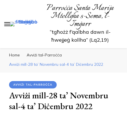
Parroċċa Santa Marija
Mtellgħa s-Sema, l-
Imġarr
“tgħożż f’qalbha dawn il-
ħwejjeġ kollha” (Lq2,19)
Home
Avviżi tal-Parroċċa
Avviżi mill-28 ta’ Novembru sal-4 ta’ Diċembru 2022
AVVIŻI TAL-PARROĊĊA
Avviżi mill-28 ta’ Novembru
sal-4 ta’ Diċembru 2022