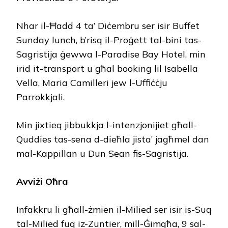
Nhar il-Ħadd 4 ta’ Diċembru ser isir Buffet
Sunday lunch, b’risq il-Proġett tal-bini tas-
Sagristija ġewwa l-Paradise Bay Hotel, min
irid it-transport u għal booking lil Isabella
Vella, Maria Camilleri jew l-Uffiċċju
Parrokkjali.
Min jixtieq jibbukkja l-intenzjonijiet għall-
Quddies tas-sena d-dieħla jista’ jagħmel dan
mal-Kappillan u Dun Sean fis-Sagristija.
Avviżi Oħra
Infakkru li għall-żmien il-Milied ser isir is-Suq
tal-Milied fuq iz-Zuntier, mill-Ġimgħa, 9 sal-