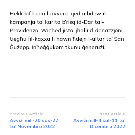
Hekk kif beda l-avvent, qed nibdew il-
kampanja ta’ karitá b’risq id-Dar tal-
Providenza. Wieħed jista’ jħalli d-donazzjoni
tiegħu fil-kaxxa li hawn ħdejn l-altar ta’ San
Ġużepp. Inħeġġukom tkunu ġenerużi.
Post
Previous Article
Next Article
Avviżi mill-20 sas-27
Avviżi mill-4 sal-11 ta’
Navigation
ta’ Novembru 2022
Diċembru 2022