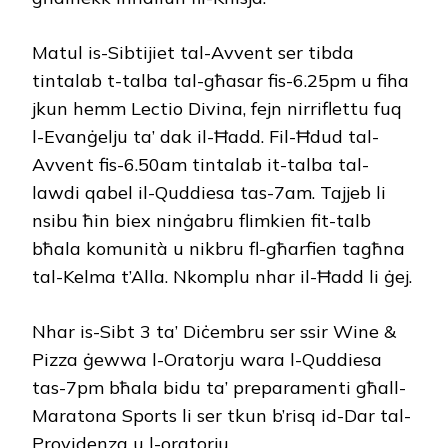
Matul is-Sibtijiet tal-Avvent ser tibda
tintalab t-talba tal-għasar fis-6.25pm u fiha
jkun hemm Lectio Divina, fejn nirriflettu fuq
l-Evanġelju ta’ dak il-Ħadd. Fil-Ħdud tal-
Avvent fis-6.50am tintalab it-talba tal-
lawdi qabel il-Quddiesa tas-7am. Tajjeb li
nsibu ħin biex ninġabru flimkien fit-talb
bħala komunità u nikbru fl-għarfien tagħna
tal-Kelma t’Alla. Nkomplu nhar il-Ħadd li ġej.
Nhar is-Sibt 3 ta’ Diċembru ser ssir Wine &
Pizza ġewwa l-Oratorju wara l-Quddiesa
tas-7pm bħala bidu ta’ preparamenti għall-
Maratona Sports li ser tkun b’risq id-Dar tal-
Providenza u l-oratorju.