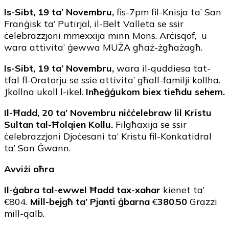
Is-Sibt, 19 ta’ Novembru,
fis-7pm fil-Knisja ta’ San
Franġisk ta’ Putirjal, il-Belt Valleta se ssir
ċelebrazzjoni mmexxija minn Mons. Arċisqof, u
wara attivita’ ġewwa MUŻA għaż-żgħażagħ.
Is-Sibt, 19 ta’ Novembru,
wara il-quddiesa tat-
tfal fl-Oratorju se ssie attivita’ għall-familji kollha.
Jkollna ukoll l-ikel.
Inħeġġukom biex tieħdu sehem.
Il-Ħadd, 20 ta’ Novembru niċċelebraw lil Kristu
Sultan tal-Ħolqien Kollu.
Filgħaxija se ssir
ċelebrazzjoni Djoċesani ta’ Kristu fil-Konkatidral
ta’ San Ġwann.
Avviżi oħra
Il-ġabra tal-ewwel Ħadd tax-xahar
kienet ta’
€804.
Mill-bejgħ ta’ Pjanti ġbarna
€
380
.
50
Grazzi
mill-qalb.