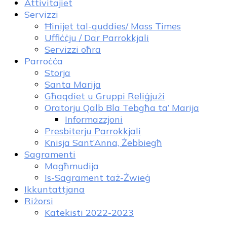
Attivitajiet
Servizzi
Ħinijet tal-quddies/ Mass Times
Uffiċċju / Dar Parrokkjali
Servizzi oħra
Parroċċa
Storja
Santa Marija
Għaqdiet u Gruppi Reliġjużi
Oratorju Qalb Bla Tebgħa ta’ Marija
Informazzjoni
Presbiterju Parrokkjali
Knisja Sant’Anna, Żebbiegħ
Sagramenti
Magħmudija
Is-Sagrament taż-Żwieġ
Ikkuntattjana
Riżorsi
Katekisti 2022-2023