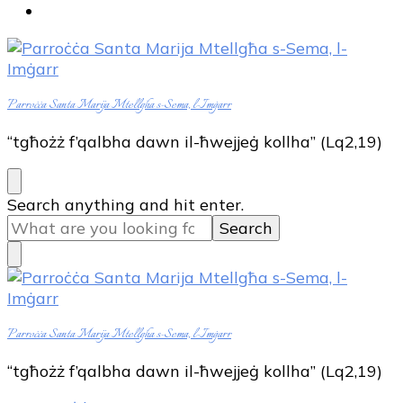
Parroċċa Santa Marija Mtellgħa s-Sema, l-Imġarr
“tgħożż f’qalbha dawn il-ħwejjeġ kollha” (Lq2,19)
Looking
Search anything and hit enter.
for
Something?
Parroċċa Santa Marija Mtellgħa s-Sema, l-Imġarr
“tgħożż f’qalbha dawn il-ħwejjeġ kollha” (Lq2,19)