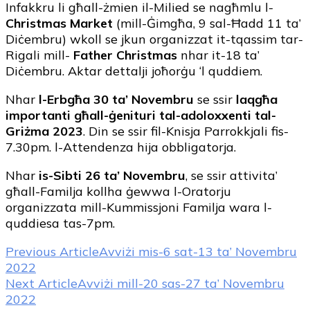
Infakkru li għall-żmien il-Milied se nagħmlu l-
Christmas Market
(mill-Ġimgħa, 9 sal-Ħadd 11 ta’
Diċembru) wkoll se jkun organizzat it-tqassim tar-
Rigali mill-
Father Christmas
nhar it-18 ta’
Diċembru. Aktar dettalji joħorġu ‘l quddiem.
Nhar
l-Erbgħa 30 ta’ Novembru
se ssir
laqgħa
importanti għall-ġenituri tal-adoloxxenti tal-
Griżma 2023
. Din se ssir fil-Knisja Parrokkjali fis-
7.30pm. l-Attendenza hija obbligatorja.
Nhar
is-Sibti 26 ta’ Novembru
, se ssir attivita’
għall-Familja kollha ġewwa l-Oratorju
organizzata mill-Kummissjoni Familja wara l-
quddiesa tas-7pm.
Post
Previous Article
Avviżi mis-6 sat-13 ta’ Novembru
2022
Navigation
Next Article
Avviżi mill-20 sas-27 ta’ Novembru
2022