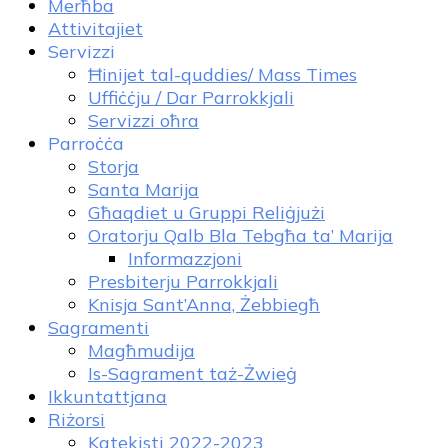
Merħba
Attivitajiet
Servizzi
Ħinijet tal-quddies/ Mass Times
Uffiċċju / Dar Parrokkjali
Servizzi oħra
Parroċċa
Storja
Santa Marija
Għaqdiet u Gruppi Reliġjużi
Oratorju Qalb Bla Tebgħa ta’ Marija
Informazzjoni
Presbiterju Parrokkjali
Knisja Sant’Anna, Żebbiegħ
Sagramenti
Magħmudija
Is-Sagrament taż-Żwieġ
Ikkuntattjana
Riżorsi
Katekisti 2022-2023