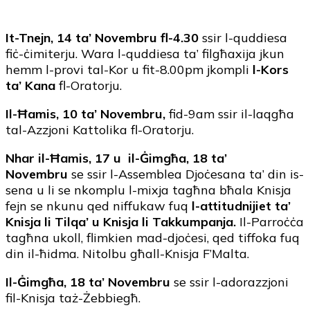
It-Tnejn, 14 ta’ Novembru fl-4.30
ssir l-quddiesa
fiċ-ċimiterju. Wara l-quddiesa ta’ filgħaxija jkun
hemm l-provi tal-Kor u fit-8.00pm
jkompli
l-Kors
ta’ Kana
fl-Oratorju.
Il-Ħamis, 10 ta’ Novembru,
fid-9am ssir il-laqgħa
tal-Azzjoni Kattolika fl-Oratorju.
Nhar il-Ħamis, 17 u il-Ġimgħa, 18 ta’
Novembru
se ssir l-Assemblea Djoċesana ta’ din is-
sena u li se nkomplu l-mixja tagħna bħala Knisja
fejn se nkunu qed niffukaw fuq
l-attitudnijiet ta’
Knisja li Tilqa’ u Knisja li Takkumpanja.
Il-Parroċċa
tagħna ukoll, flimkien mad-djoċesi, qed tiffoka fuq
din il-ħidma. Nitolbu għall-Knisja F’Malta.
Il-Ġimgħa,
18 ta’ Novembru
se ssir l-adorazzjoni
fil-Knisja taż-Żebbiegħ.