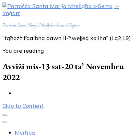
Parroċċa Santa Marija Mtellgħa s-Sema, l-Imġarr
“tgħożż f’qalbha dawn il-ħwejjeġ kollha” (Lq2,19)
You are reading
Avviżi mis-13 sat-20 ta’ Novembru
2022
Skip to Content
Merħba