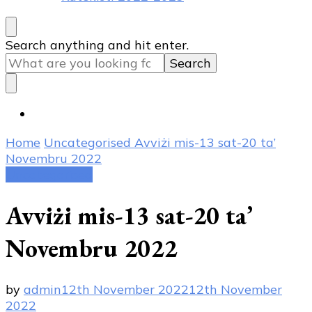
Looking
Search anything and hit enter.
for
Something?
Home
Uncategorised
Avviżi mis-13 sat-20 ta’
Novembru 2022
Uncategorised
Avviżi mis-13 sat-20 ta’
Novembru 2022
by
admin
12th November 2022
12th November
2022