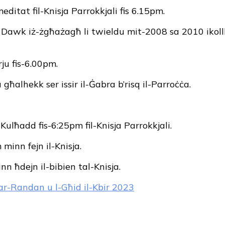
editat fil-Knisja Parrokkjali fis 6.15pm.
 Dawk iż-żgħażagħ li twieldu mit-2008 sa 2010 ikol
rju fis-6.00pm.
alhekk ser issir il-Ġabra b’risq il-Parroċċa.
Kulħadd fis-6:25pm fil-Knisja Parrokkjali.
 minn fejn il-Knisja.
nn ħdejn il-bibien tal-Knisja.
ar-Randan u l-Għid il-Kbir 2023