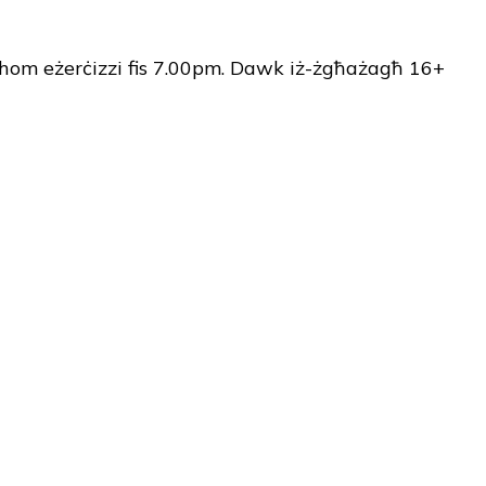
lhom eżerċizzi fis 7.00pm. Dawk iż-żgħażagħ 16+