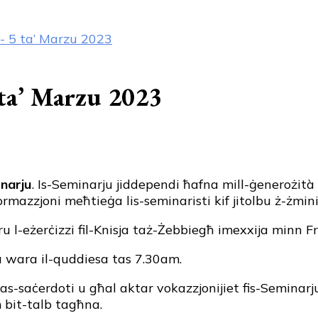
al- 5 ta’ Marzu 2023
5 ta’ Marzu 2023
narju
. Is-Seminarju jiddependi ħafna mill-ġenerożità 
mazzjoni meħtieġa lis-seminaristi kif jitolbu ż-żminij
iru l-eżerċizzi fil-Knisja taż-Żebbiegħ imexxija minn F
a wara il-quddiesa tas 7.30am.
 tas-saċerdoti u għal aktar vokazzjonijiet fis-Seminar
 bit-talb tagħna.