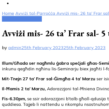
Home
Avviżi tal-Parroċċa
Avviżi mis- 26 ta’ Frar s
Avviżi tal-Parroċċa
Avviżi mis- 26 ta’ Frar sal- 
by
admin
25th February 2023
25th February 2023
Illum/Għada ser nagħmlu ġabra speċjali għas-Semi
inkunu qegħdin ngħinu lis-Seminarju biex jagħti l-for
Mit-Tnejn 27 ta’ Frar sal-Ġimgħa 4 ta’ Marzu
ser is
Il-Ħamis
2 ta’ Marzu,
Adorazzjoni tal-Ħniena Divin
Fis-6.30pm,
se ssir adorazzjoni b’talb għall-qdusija
quddiesa. Tajjeb li nattendu u nkomplu nsostnuhom