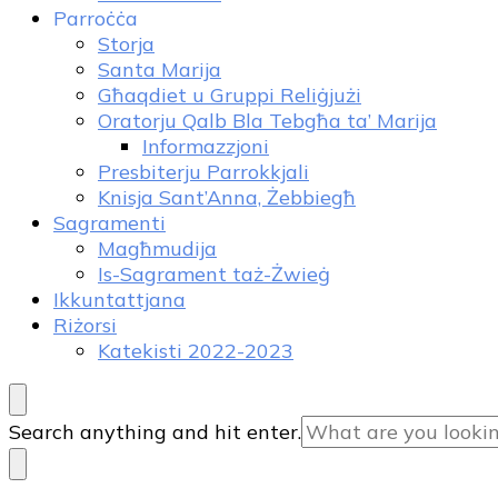
Parroċċa
Storja
Santa Marija
Għaqdiet u Gruppi Reliġjużi
Oratorju Qalb Bla Tebgħa ta’ Marija
Informazzjoni
Presbiterju Parrokkjali
Knisja Sant’Anna, Żebbiegħ
Sagramenti
Magħmudija
Is-Sagrament taż-Żwieġ
Ikkuntattjana
Riżorsi
Katekisti 2022-2023
Looking
Search anything and hit enter.
for
Something?