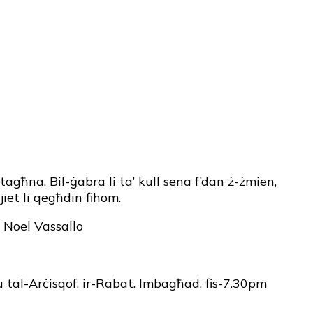
tagħna. Bil-ġabra li ta’ kull sena f’dan ż-żmien,
iet li qegħdin fihom.
r Noel Vassallo
ju tal-Arċisqof, ir-Rabat. Imbagħad, fis-7.30pm