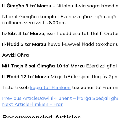
Il-Ġimgħa
3 ta’ Marzu
– Nitolbu il-via sagra b’mod m
Nhar il-Ġimgħa ikomplu l-Eżerċizzi għaż-żgħażagħ.
ikollhom eżerċizzi fis 8.00pm.
Is-Sibt 4 ta’ Marzu,
issir l-quddiesa tat-tfal fl-Orato
Il-Ħadd 5 ta’ Marzu
huwa l-Ewwel Ħadd tax-xhar u għ
Avviżi Oħra
Mit-Tnejn 6 sal-Ġimgħa 10 ta’ Marzu
Eżerċizzi għal 
Il-Ħadd 12 ta’ Marzu
Mixja b’Riflessjoni, tluq fis-2pm
Tista tikseb
kopja tal-Flimkien
tax-xahar ta’ Frar mi
Post
Previous Article
Dawl il-Punent – Ħarġa Speċjali għ
Next Article
Flimkien – Frar
Navigation
Recommended Articles