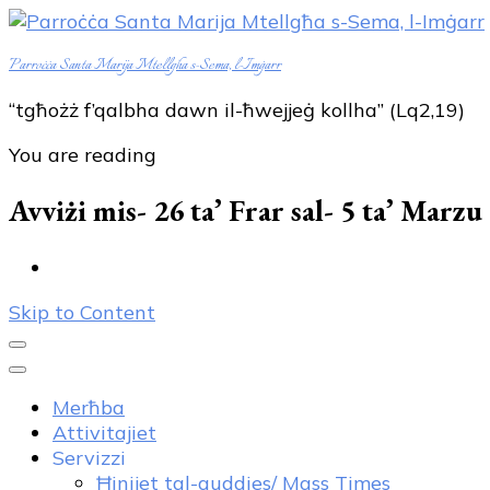
Parroċċa Santa Marija Mtellgħa s-Sema, l-Imġarr
“tgħożż f’qalbha dawn il-ħwejjeġ kollha” (Lq2,19)
You are reading
Avviżi mis- 26 ta’ Frar sal- 5 ta’ Marzu
Skip to Content
Merħba
Attivitajiet
Servizzi
Ħinijet tal-quddies/ Mass Times