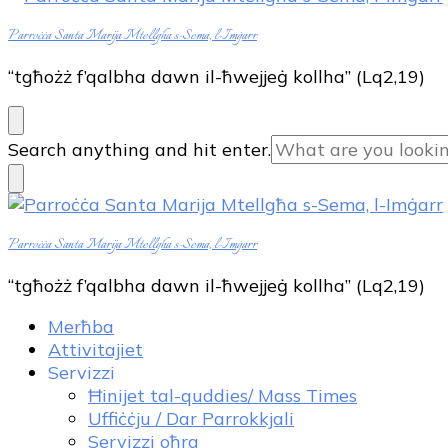
Parroċċa Santa Marija Mtellgħa s-Sema, l-Imġarr
“tgħożż f’qalbha dawn il-ħwejjeġ kollha” (Lq2,19)
Looking
Search anything and hit enter.
for
Something?
Parroċċa Santa Marija Mtellgħa s-Sema, l-Imġarr
“tgħożż f’qalbha dawn il-ħwejjeġ kollha” (Lq2,19)
Merħba
Attivitajiet
Servizzi
Ħinijet tal-quddies/ Mass Times
Uffiċċju / Dar Parrokkjali
Servizzi oħra