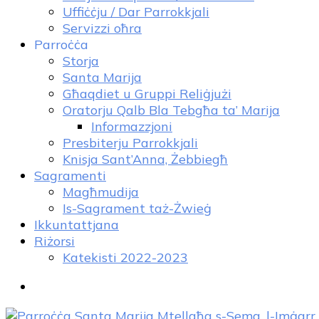
Uffiċċju / Dar Parrokkjali
Servizzi oħra
Parroċċa
Storja
Santa Marija
Għaqdiet u Gruppi Reliġjużi
Oratorju Qalb Bla Tebgħa ta’ Marija
Informazzjoni
Presbiterju Parrokkjali
Knisja Sant’Anna, Żebbiegħ
Sagramenti
Magħmudija
Is-Sagrament taż-Żwieġ
Ikkuntattjana
Riżorsi
Katekisti 2022-2023