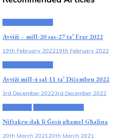
Avviżi tal-Parroċċa
Avviżi – mill-20 sas-27 ta’ Frar 2022
19th February 2022
19th February 2022
Avviżi tal-Parroċċa
Avviżi mill-4 sal-11 ta’ Diċembru 2022
3rd December 2022
3rd December 2022
Attivitajiet
Avviżi tal-Parroċċa
Niftakru dak li Ġesù għamel Għalina
20th March 2021
20th March 2021