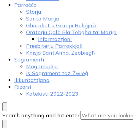
Parroċċa
Storja
Santa Marija
Għaqdiet u Gruppi Reliġjużi
Oratorju Qalb Bla Tebgħa ta’ Marija
Informazzjoni
Presbiterju Parrokkjali
Knisja Sant’Anna, Żebbiegħ
Sagramenti
Magħmudija
Is-Sagrament taż-Żwieġ
Ikkuntattjana
Riżorsi
Katekisti 2022-2023
Looking
Search anything and hit enter.
for
Something?