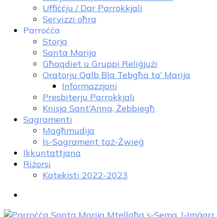
Uffiċċju / Dar Parrokkjali
Servizzi oħra
Parroċċa
Storja
Santa Marija
Għaqdiet u Gruppi Reliġjużi
Oratorju Qalb Bla Tebgħa ta’ Marija
Informazzjoni
Presbiterju Parrokkjali
Knisja Sant’Anna, Żebbiegħ
Sagramenti
Magħmudija
Is-Sagrament taż-Żwieġ
Ikkuntattjana
Riżorsi
Katekisti 2022-2023