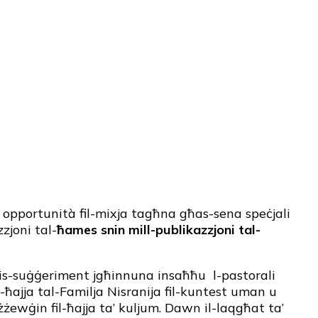
’ opportunità fil-mixja tagħna għas-sena speċjali
zzjoni tal-
ħames snin mill-publikazzjoni tal-
s-suġġeriment jgħinnuna insaħħu l-pastorali
ħajja tal-Familja Nisranija fil-kuntest uman u
żewġin fil-ħajja ta’ kuljum. Dawn il-laqgħat ta’