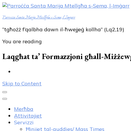
Parroċċa Santa Marija Mtellgħa s-Sema, l-Imġarr
“tgħożż f’qalbha dawn il-ħwejjeġ kollha” (Lq2,19)
You are reading
Laqgħat ta’ Formazzjoni għall-Miżżew
Skip to Content
Merħba
Attivitajiet
Servizzi
Ħinijet tal-quddies/ Mass Times