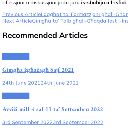
riflessjoni u diskussjoni jridu juru
is-sbuħija u l-isfidi
Post
Previous Article
Laqgħat ta’ Formazzjoni għall-Għar
Next Article
Ġimgħa ta’ Talb għall-Għaqda fost l-In
Navigation
Recommended Articles
Attivitajiet
Ġimgħa żgħażagħ Sajf 2021
24th June 2021
24th June 2021
Attivitajiet
Avviżi mill-4 sal-11 ta’ Settembru 2022
3rd September 2022
3rd September 2022