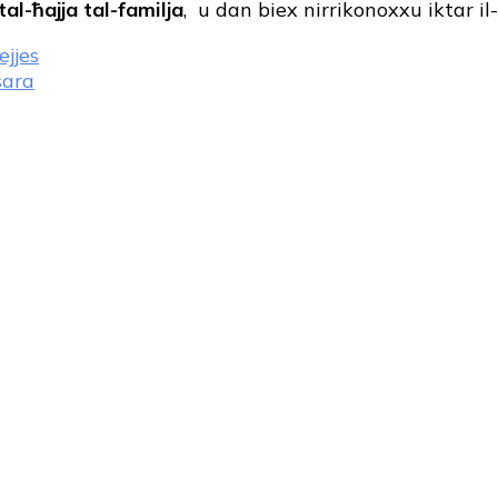
 tal-ħajja tal-familja
, u dan biex nirrikonoxxu iktar il-
ejjes
sara