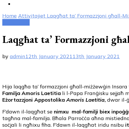
Home
Attivitajiet
Laqgħat ta’ Formazzjoni għall-M
Attivitajiet
Laqgħat ta’ Formazzjoni għa
by
admin
12th January 2021
13th January 2021
Hija laqgħa ta’ formazzjoni għall-miżżewġin Insara f
Familja Amoris Laetitia
li l-Papa Franġisku sejjaħ 
Eżortazzjoni Appostolika
Amoris Laetitia
,
dwar il-ġ
F’dawn il-laqgħat se
nimxu mal-familji biex inpoġġu
tagħna mal-familja. Bħala Parroċċa aħna mistiedna 
soċjali li ngħixu fiha. F’dawn il-laqgħat iridu nsibu
i