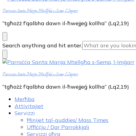
Parroċċa Santa Marija Mtellgħa s-Sema, l-Imġarr
“tgħożż f’qalbha dawn il-ħwejjeġ kollha” (Lq2,19)
Looking
Search anything and hit enter.
for
Something?
Parroċċa Santa Marija Mtellgħa s-Sema, l-Imġarr
“tgħożż f’qalbha dawn il-ħwejjeġ kollha” (Lq2,19)
Merħba
Attivitajiet
Servizzi
Ħinijet tal-quddies/ Mass Times
Uffiċċju / Dar Parrokkjali
Servizzi oħra