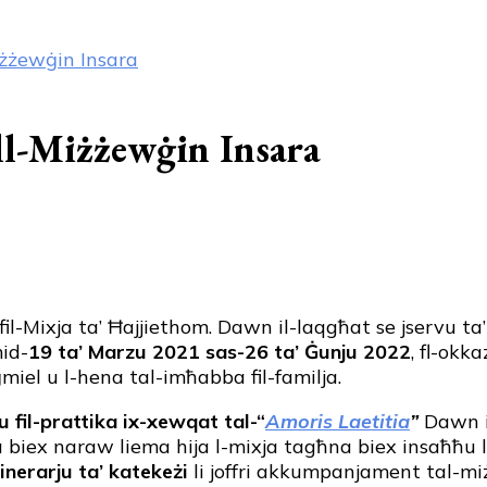
iżżewġin Insara
ll-Miżżewġin Insara
il-Mixja ta’ Ħajjiethom. Dawn il-laqgħat se jservu ta
mid-
19 ta’ Marzu 2021
sas-26 ta’ Ġunju 2022
, fl-okka
miel u l-hena tal-imħabba fil-familja.
 fil-prattika ix-xewqat tal-“
Amoris Laetitia
”
Dawn i
biex naraw liema hija l-mixja tagħna biex insaħħu l-
tinerarju ta’ katekeżi
li joffri akkumpanjament tal-miż