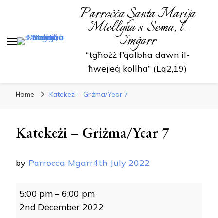
Parroċċa Santa Marija
Mtellgħa s-Sema, l-
Imġarr
“tgħożż f’qalbha dawn il-
ħwejjeġ kollha” (Lq2,19)
Home
Katekeżi – Griżma/Year 7
Katekeżi – Griżma/Year 7
by
Parrocca Mgarr
4th July 2022
Katekeżi
5:00 pm
–
6:00 pm
-
2nd December 2022
Griżma/Year