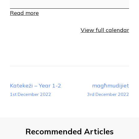
7
Read more
View full calendar
Post
Katekeżi – Year 1-2
magħmudijiet
Navigation
1st December 2022
3rd December 2022
Recommended Articles