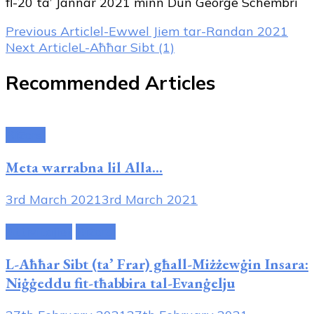
fl-20 ta’ Jannar 2021 minn Dun George Schembri
Post
Previous Article
l-Ewwel Jiem tar-Randan 2021
Next Article
L-Aħħar Sibt (1)
Navigation
Recommended Articles
Riżorsi
Meta warrabna lil Alla…
3rd March 2021
3rd March 2021
Attivitajiet
Riżorsi
L-Aħħar Sibt (ta’ Frar) għall-Miżżewġin Insara:
Niġġeddu fit-tħabbira tal-Evanġelju