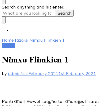
Looking
Search anything and hit enter.
for
Something?
Home
Riżorsi
Nimxu Flimkien 1
Riżorsi
Nimxu Flimkien 1
by
admin
1st February 2021
1st February 2021
Punti Għall-Ewwel Laqgħa tal-Għarajjes li saret