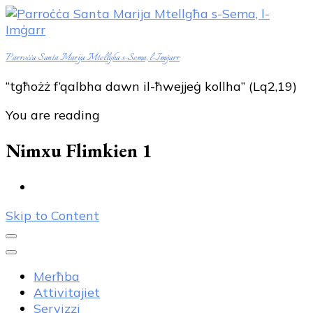
Parroċċa Santa Marija Mtellgħa s-Sema, l-Imġarr
“tgħożż f’qalbha dawn il-ħwejjeġ kollha” (Lq2,19)
You are reading
Nimxu Flimkien 1
Skip to Content
Merħba
Attivitajiet
Servizzi