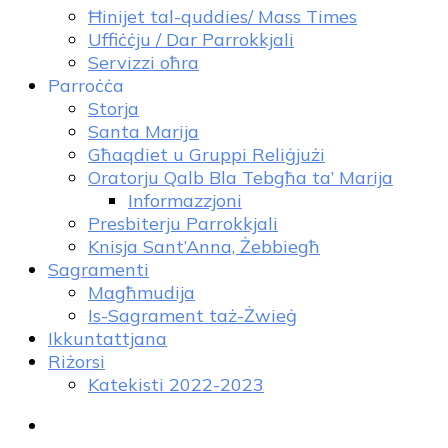
Ħinijet tal-quddies/ Mass Times
Uffiċċju / Dar Parrokkjali
Servizzi oħra
Parroċċa
Storja
Santa Marija
Għaqdiet u Gruppi Reliġjużi
Oratorju Qalb Bla Tebgħa ta’ Marija
Informazzjoni
Presbiterju Parrokkjali
Knisja Sant’Anna, Żebbiegħ
Sagramenti
Magħmudija
Is-Sagrament taż-Żwieġ
Ikkuntattjana
Riżorsi
Katekisti 2022-2023