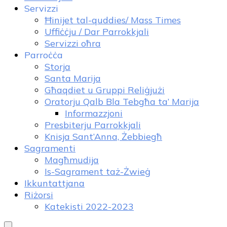
Servizzi
Ħinijet tal-quddies/ Mass Times
Uffiċċju / Dar Parrokkjali
Servizzi oħra
Parroċċa
Storja
Santa Marija
Għaqdiet u Gruppi Reliġjużi
Oratorju Qalb Bla Tebgħa ta’ Marija
Informazzjoni
Presbiterju Parrokkjali
Knisja Sant’Anna, Żebbiegħ
Sagramenti
Magħmudija
Is-Sagrament taż-Żwieġ
Ikkuntattjana
Riżorsi
Katekisti 2022-2023