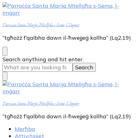
Parroċċa Santa Marija Mtellgħa s-Sema, l-Imġarr
“tgħożż f’qalbha dawn il-ħwejjeġ kollha” (Lq2,19)
Looking
Search anything and hit enter.
for
Something?
Parroċċa Santa Marija Mtellgħa s-Sema, l-Imġarr
“tgħożż f’qalbha dawn il-ħwejjeġ kollha” (Lq2,19)
Merħba
Attivitajiet