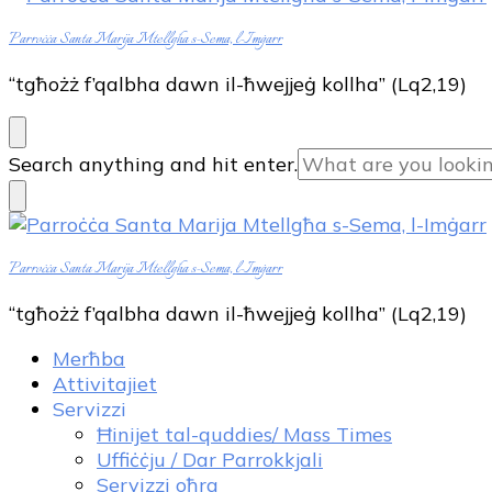
Parroċċa Santa Marija Mtellgħa s-Sema, l-Imġarr
“tgħożż f’qalbha dawn il-ħwejjeġ kollha” (Lq2,19)
Looking
Search anything and hit enter.
for
Something?
Parroċċa Santa Marija Mtellgħa s-Sema, l-Imġarr
“tgħożż f’qalbha dawn il-ħwejjeġ kollha” (Lq2,19)
Merħba
Attivitajiet
Servizzi
Ħinijet tal-quddies/ Mass Times
Uffiċċju / Dar Parrokkjali
Servizzi oħra