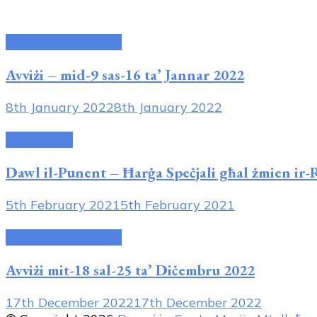
Avviżi tal-Parroċċa
Avviżi – mid-9 sas-16 ta’ Jannar 2022
8th January 2022
8th January 2022
Attivitajiet
Dawl il-Punent – Ħarġa Speċjali għal żmien i
5th February 2021
5th February 2021
Avviżi tal-Parroċċa
Avviżi mit-18 sal-25 ta’ Diċembru 2022
17th December 2022
17th December 2022