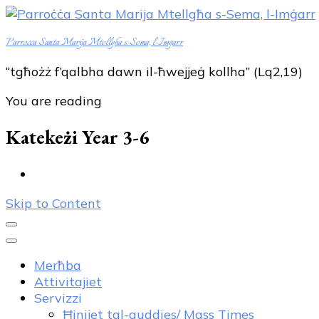
Parroċċa Santa Marija Mtellgħa s-Sema, l-Imġarr
“tgħożż f’qalbha dawn il-ħwejjeġ kollha” (Lq2,19)
You are reading
Katekeżi Year 3-6
Skip to Content
Merħba
Attivitajiet
Servizzi
Ħinijet tal-quddies/ Mass Times