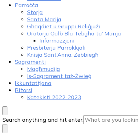
Parroċċa
Storja
Santa Marija
Għaqdiet u Gruppi Reliġjużi
Oratorju Qalb Bla Tebgħa ta’ Marija
Informazzjoni
Presbiterju Parrokkjali
Knisja Sant’Anna, Żebbiegħ
Sagramenti
Magħmudija
Is-Sagrament taż-Żwieġ
Ikkuntattjana
Riżorsi
Katekisti 2022-2023
Looking
Search anything and hit enter.
for
Something?