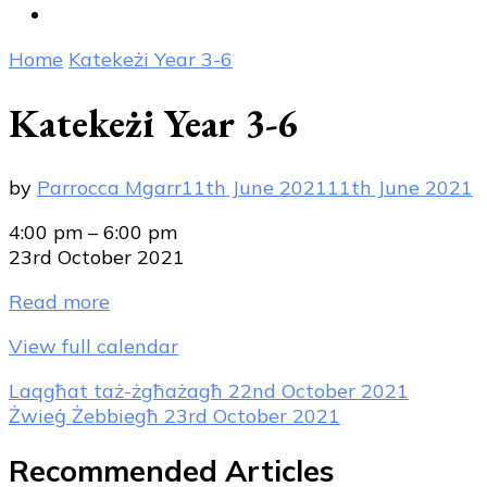
Home
Katekeżi Year 3-6
Katekeżi Year 3-6
by
Parrocca Mgarr
11th June 2021
11th June 2021
Katekeżi
4:00 pm
–
6:00 pm
Year
23rd October 2021
3-
Read more
6
View full calendar
Post
Laqgħat taż-żgħażagħ
22nd October 2021
Żwieġ Żebbiegħ
23rd October 2021
Navigation
Recommended Articles