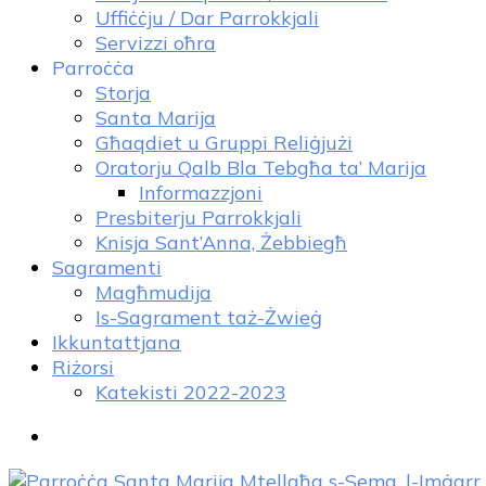
Uffiċċju / Dar Parrokkjali
Servizzi oħra
Parroċċa
Storja
Santa Marija
Għaqdiet u Gruppi Reliġjużi
Oratorju Qalb Bla Tebgħa ta’ Marija
Informazzjoni
Presbiterju Parrokkjali
Knisja Sant’Anna, Żebbiegħ
Sagramenti
Magħmudija
Is-Sagrament taż-Żwieġ
Ikkuntattjana
Riżorsi
Katekisti 2022-2023