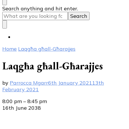
Looking
Search anything and hit enter.
for
Something?
Home
Laqgħa għall-Għarajjes
Laqgħa għall-Għarajjes
by
Parrocca Mgarr
6th January 2021
13th
February 2021
Laqgħa
8:00 pm
–
8:45 pm
għall-
16th June 2038
Għarajjes