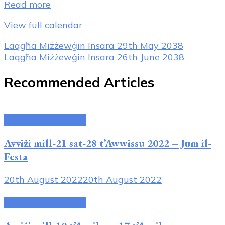
Read more
View full calendar
Post
Laqgħa Miżżewġin Insara
29th May 2038
Laqgħa Miżżewġin Insara
26th June 2038
Navigation
Recommended Articles
Avviżi tal-Parroċċa
Avviżi mill-21 sat-28 t’Awwissu 2022 – Jum il-
Festa
20th August 2022
20th August 2022
Avviżi tal-Parroċċa