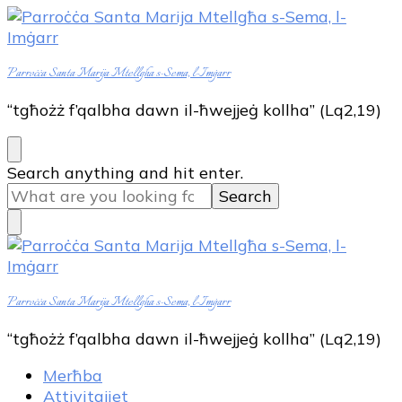
Parroċċa Santa Marija Mtellgħa s-Sema, l-Imġarr
“tgħożż f’qalbha dawn il-ħwejjeġ kollha” (Lq2,19)
Looking
Search anything and hit enter.
for
Something?
Parroċċa Santa Marija Mtellgħa s-Sema, l-Imġarr
“tgħożż f’qalbha dawn il-ħwejjeġ kollha” (Lq2,19)
Merħba
Attivitajiet