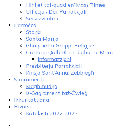
Ħinijet tal-quddies/ Mass Times
Uffiċċju / Dar Parrokkjali
Servizzi oħra
Parroċċa
Storja
Santa Marija
Għaqdiet u Gruppi Reliġjużi
Oratorju Qalb Bla Tebgħa ta’ Marija
Informazzjoni
Presbiterju Parrokkjali
Knisja Sant’Anna, Żebbiegħ
Sagramenti
Magħmudija
Is-Sagrament taż-Żwieġ
Ikkuntattjana
Riżorsi
Katekisti 2022-2023