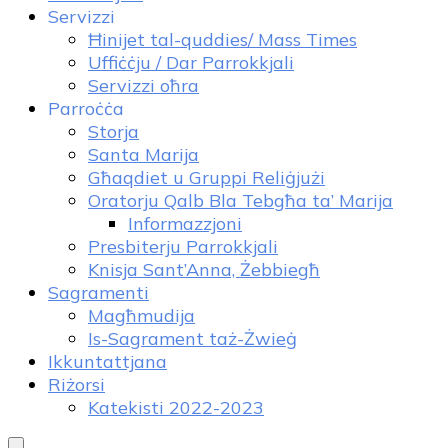
Servizzi
Ħinijet tal-quddies/ Mass Times
Uffiċċju / Dar Parrokkjali
Servizzi oħra
Parroċċa
Storja
Santa Marija
Għaqdiet u Gruppi Reliġjużi
Oratorju Qalb Bla Tebgħa ta’ Marija
Informazzjoni
Presbiterju Parrokkjali
Knisja Sant’Anna, Żebbiegħ
Sagramenti
Magħmudija
Is-Sagrament taż-Żwieġ
Ikkuntattjana
Riżorsi
Katekisti 2022-2023