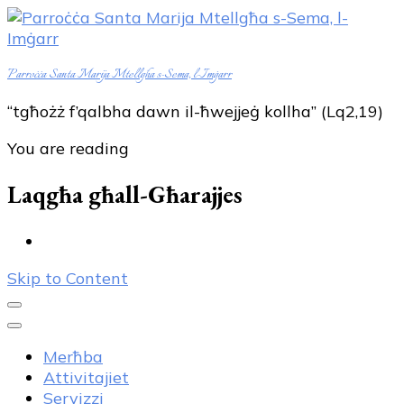
Parroċċa Santa Marija Mtellgħa s-Sema, l-Imġarr
“tgħożż f’qalbha dawn il-ħwejjeġ kollha” (Lq2,19)
You are reading
Laqgħa għall-Għarajjes
Skip to Content
Merħba
Attivitajiet
Servizzi