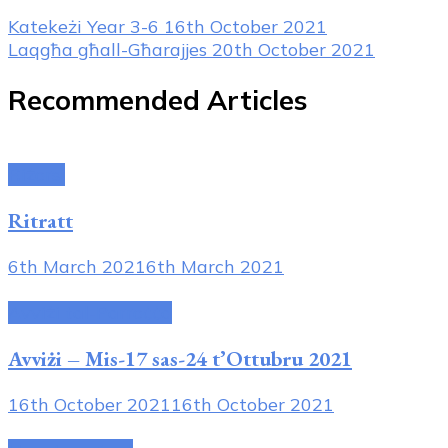
Post
Katekeżi Year 3-6
16th October 2021
Laqgħa għall-Għarajjes
20th October 2021
Navigation
Recommended Articles
Riżorsi
Ritratt
6th March 2021
6th March 2021
Avviżi tal-Parroċċa
Avviżi – Mis-17 sas-24 t’Ottubru 2021
16th October 2021
16th October 2021