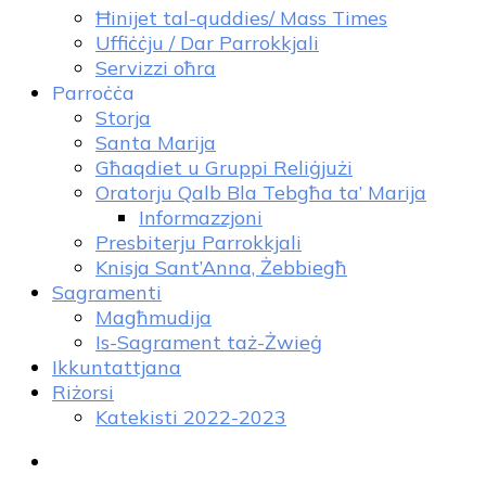
Ħinijet tal-quddies/ Mass Times
Uffiċċju / Dar Parrokkjali
Servizzi oħra
Parroċċa
Storja
Santa Marija
Għaqdiet u Gruppi Reliġjużi
Oratorju Qalb Bla Tebgħa ta’ Marija
Informazzjoni
Presbiterju Parrokkjali
Knisja Sant’Anna, Żebbiegħ
Sagramenti
Magħmudija
Is-Sagrament taż-Żwieġ
Ikkuntattjana
Riżorsi
Katekisti 2022-2023