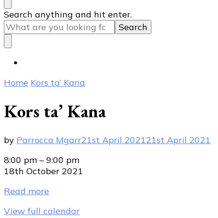
Looking
Search anything and hit enter.
for
Something?
Home
Kors ta’ Kana
Kors ta’ Kana
by
Parrocca Mgarr
21st April 2021
21st April 2021
Kors
8:00 pm
–
9:00 pm
ta'
18th October 2021
Kana
Read more
View full calendar