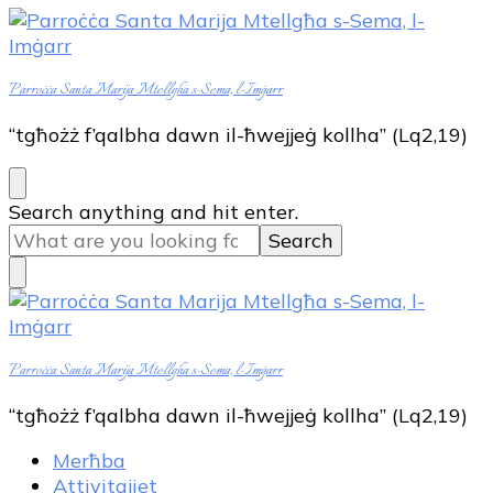
Parroċċa Santa Marija Mtellgħa s-Sema, l-Imġarr
“tgħożż f’qalbha dawn il-ħwejjeġ kollha” (Lq2,19)
Looking
Search anything and hit enter.
for
Something?
Parroċċa Santa Marija Mtellgħa s-Sema, l-Imġarr
“tgħożż f’qalbha dawn il-ħwejjeġ kollha” (Lq2,19)
Merħba
Attivitajiet