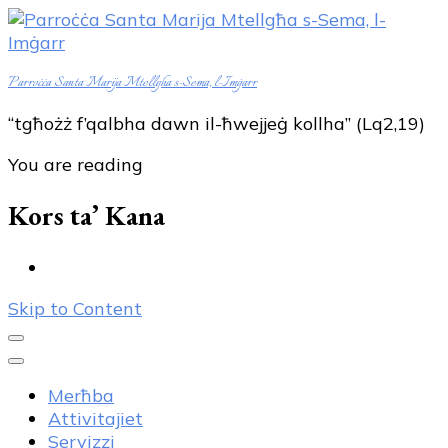
Parroċċa Santa Marija Mtellgħa s-Sema, l-Imġarr
“tgħożż f’qalbha dawn il-ħwejjeġ kollha” (Lq2,19)
You are reading
Kors ta’ Kana
Skip to Content
Merħba
Attivitajiet
Servizzi