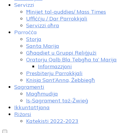
Servizzi
Ħinijet tal-quddies/ Mass Times
Uffiċċju / Dar Parrokkjali
Servizzi oħra
Parroċċa
Storja
Santa Marija
Għaqdiet u Gruppi Reliġjużi
Oratorju Qalb Bla Tebgħa ta’ Marija
Informazzjoni
Presbiterju Parrokkjali
Knisja Sant’Anna, Żebbiegħ
Sagramenti
Magħmudija
Is-Sagrament taż-Żwieġ
Ikkuntattjana
Riżorsi
Katekisti 2022-2023