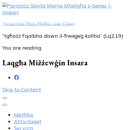
Parroċċa Santa Marija Mtellgħa s-Sema, l-Imġarr
“tgħożż f’qalbha dawn il-ħwejjeġ kollha” (Lq2,19)
You are reading
Laqgħa Miżżewġin Insara
Skip to Content
Merħba
Attivitajiet
Servizzi