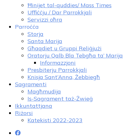
Ħinijet tal-quddies/ Mass Times
Uffiċċju / Dar Parrokkjali
Servizzi oħra
Parroċċa
Storja
Santa Marija
Għaqdiet u Gruppi Reliġjużi
Oratorju Qalb Bla Tebgħa ta’ Marija
Informazzjoni
Presbiterju Parrokkjali
Knisja Sant’Anna, Żebbiegħ
Sagramenti
Magħmudija
Is-Sagrament taż-Żwieġ
Ikkuntattjana
Riżorsi
Katekisti 2022-2023