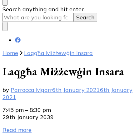
Looking
Search anything and hit enter.
for
Something?
Home
Laqgħa Miżżewġin Insara
Laqgħa Miżżewġin Insara
by
Parrocca Mgarr
6th January 2021
6th January
2021
Laqgħa
7:45 pm
–
8:30 pm
Miżżewġin
29th January 2039
Insara
Read more