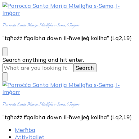
Parroċċa Santa Marija Mtellgħa s-Sema, l-Imġarr
“tgħożż f’qalbha dawn il-ħwejjeġ kollha” (Lq2,19)
Looking
Search anything and hit enter.
for
Something?
Parroċċa Santa Marija Mtellgħa s-Sema, l-Imġarr
“tgħożż f’qalbha dawn il-ħwejjeġ kollha” (Lq2,19)
Merħba
Attivitajiet