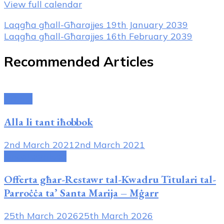
View full calendar
Post
Laqgħa għall-Għarajjes
19th January 2039
Laqgħa għall-Għarajjes
16th February 2039
Navigation
Recommended Articles
Riżorsi
Alla li tant iħobbok
2nd March 2021
2nd March 2021
Uncategorised
Offerta għar-Restawr tal-Kwadru Titulari tal-
Parroċċa ta’ Santa Marija – Mġarr
25th March 2026
25th March 2026