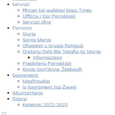
Servizzi
Ħinijet tal-quddies/ Mass Times
Uffiċċju / Dar Parrokkjali
Servizzi oħra
Parroċċa
Storja
Santa Marija
Għaqdiet u Gruppi Reliġjużi
Oratorju Qalb Bla Tebgħa ta’ Marija
Informazzjoni
Presbiterju Parrokkjali
Knisja Sant’Anna, Żebbiegħ
Sagramenti
Magħmudija
Is-Sagrament taż-Żwieġ
Ikkuntattjana
Riżorsi
Katekisti 2022-2023