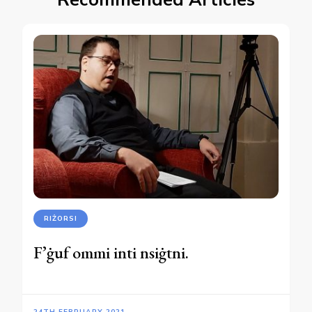
RIŻORSI
F’ġuf ommi inti nsiġtni.
24TH FEBRUARY 2021