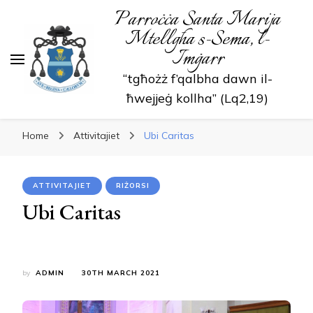
Parroċċa Santa Marija
Mtellgħa s-Sema, l-
Imġarr
“tgħożż f’qalbha dawn il-
ħwejjeġ kollha” (Lq2,19)
Home
Attivitajiet
Ubi Caritas
ATTIVITAJIET
RIŻORSI
Ubi Caritas
by
ADMIN
30TH MARCH 2021