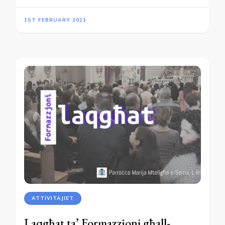
1ST FEBRUARY 2021
ATTIVITAJIET
Laqgħat ta’ Formazzjoni għall-