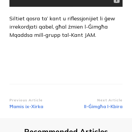
Siltiet qosra ta’ kant u riflessjonijiet li ġew
irrekordjati qabel, għal żmien l-Ġimgħa
Mqaddsa mill-grupp tal-Kant JAM.
Post
Previous Article
Next Article
Ħamis ix-Xirka
Il-Ġimgħa l-Kbira
Navigation
Recommended Articles