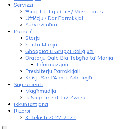
Servizzi
Ħinijet tal-quddies/ Mass Times
Uffiċċju / Dar Parrokkjali
Servizzi oħra
Parroċċa
Storja
Santa Marija
Għaqdiet u Gruppi Reliġjużi
Oratorju Qalb Bla Tebgħa ta’ Marija
Informazzjoni
Presbiterju Parrokkjali
Knisja Sant’Anna, Żebbiegħ
Sagramenti
Magħmudija
Is-Sagrament taż-Żwieġ
Ikkuntattjana
Riżorsi
Katekisti 2022-2023