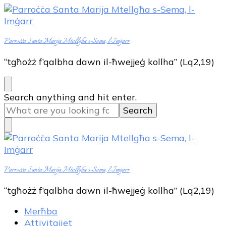
Parroċċa Santa Marija Mtellgħa s-Sema, l-Imġarr
“tgħożż f’qalbha dawn il-ħwejjeġ kollha” (Lq2,19)
Looking
Search anything and hit enter.
for
Something?
Parroċċa Santa Marija Mtellgħa s-Sema, l-Imġarr
“tgħożż f’qalbha dawn il-ħwejjeġ kollha” (Lq2,19)
Merħba
Attivitajiet