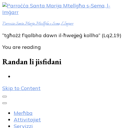
Parroċċa Santa Marija Mtellgħa s-Sema, l-Imġarr
“tgħożż f’qalbha dawn il-ħwejjeġ kollha” (Lq2,19)
You are reading
Randan li jisfidani
Skip to Content
Merħba
Attivitajiet
Servizzi