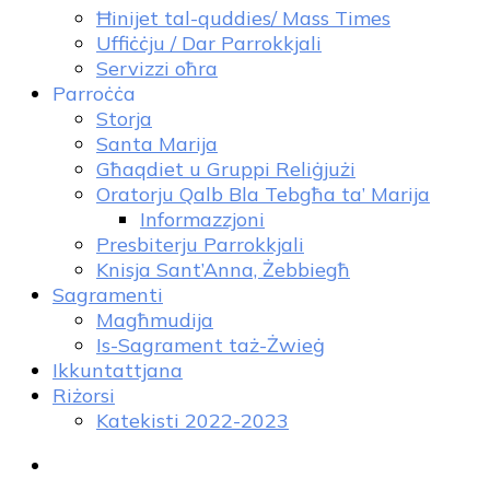
Ħinijet tal-quddies/ Mass Times
Uffiċċju / Dar Parrokkjali
Servizzi oħra
Parroċċa
Storja
Santa Marija
Għaqdiet u Gruppi Reliġjużi
Oratorju Qalb Bla Tebgħa ta’ Marija
Informazzjoni
Presbiterju Parrokkjali
Knisja Sant’Anna, Żebbiegħ
Sagramenti
Magħmudija
Is-Sagrament taż-Żwieġ
Ikkuntattjana
Riżorsi
Katekisti 2022-2023