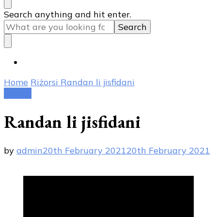
Looking
Search anything and hit enter.
for
Something?
Home
Riżorsi
Randan li jisfidani
Riżorsi
Randan li jisfidani
by
admin
20th February 2021
20th February 2021