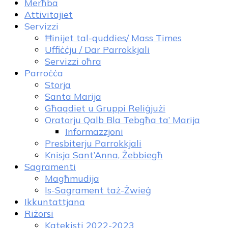
Merħba
Attivitajiet
Servizzi
Ħinijet tal-quddies/ Mass Times
Uffiċċju / Dar Parrokkjali
Servizzi oħra
Parroċċa
Storja
Santa Marija
Għaqdiet u Gruppi Reliġjużi
Oratorju Qalb Bla Tebgħa ta’ Marija
Informazzjoni
Presbiterju Parrokkjali
Knisja Sant’Anna, Żebbiegħ
Sagramenti
Magħmudija
Is-Sagrament taż-Żwieġ
Ikkuntattjana
Riżorsi
Katekisti 2022-2023