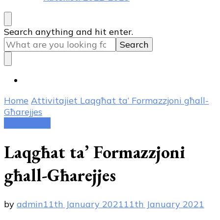
Looking
Search anything and hit enter.
for
Something?
Home
Attivitajiet
Laqgħat ta’ Formazzjoni għall-
Għarejjes
Attivitajiet
Laqgħat ta’ Formazzjoni
għall-Għarejjes
by
admin
11th January 2021
11th January 2021