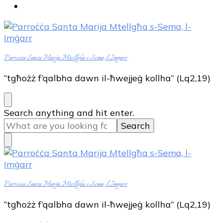
Parroċċa Santa Marija Mtellgħa s-Sema, l-Imġarr
“tgħożż f’qalbha dawn il-ħwejjeġ kollha” (Lq2,19)
Looking
Search anything and hit enter.
for
Something?
Parroċċa Santa Marija Mtellgħa s-Sema, l-Imġarr
“tgħożż f’qalbha dawn il-ħwejjeġ kollha” (Lq2,19)