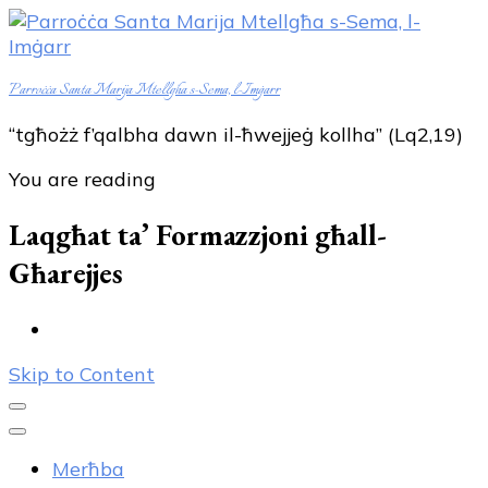
Parroċċa Santa Marija Mtellgħa s-Sema, l-Imġarr
“tgħożż f’qalbha dawn il-ħwejjeġ kollha” (Lq2,19)
You are reading
Laqgħat ta’ Formazzjoni għall-
Għarejjes
Skip to Content
Merħba