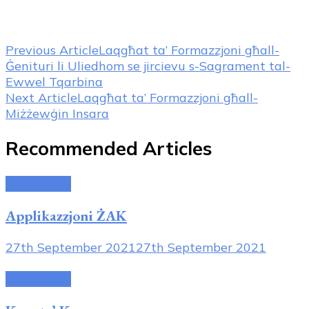
Post
Previous Article
Laqgħat ta’ Formazzjoni għall-
Ġenituri li Uliedhom se jircievu s-Sagrament tal-
Navigation
Ewwel Tqarbina
Next Article
Laqgħat ta’ Formazzjoni għall-
Miżżewġin Insara
Recommended Articles
Attivitajiet
Applikazzjoni ŻAK
27th September 2021
27th September 2021
Attivitajiet