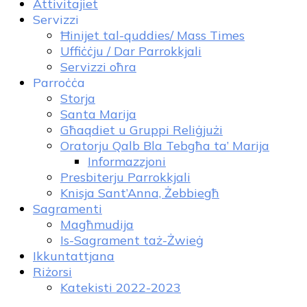
Attivitajiet
Servizzi
Ħinijet tal-quddies/ Mass Times
Uffiċċju / Dar Parrokkjali
Servizzi oħra
Parroċċa
Storja
Santa Marija
Għaqdiet u Gruppi Reliġjużi
Oratorju Qalb Bla Tebgħa ta’ Marija
Informazzjoni
Presbiterju Parrokkjali
Knisja Sant’Anna, Żebbiegħ
Sagramenti
Magħmudija
Is-Sagrament taż-Żwieġ
Ikkuntattjana
Riżorsi
Katekisti 2022-2023