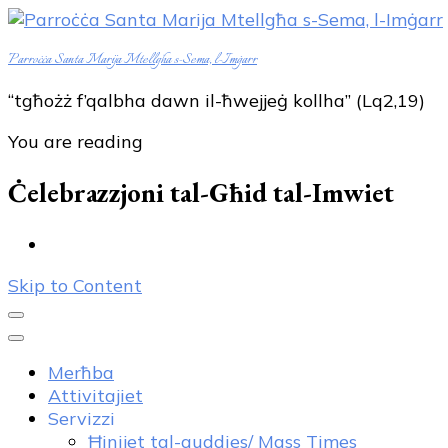
Parroċċa Santa Marija Mtellgħa s-Sema, l-Imġarr
“tgħożż f’qalbha dawn il-ħwejjeġ kollha” (Lq2,19)
You are reading
Ċelebrazzjoni tal-Għid tal-Imwiet
Skip to Content
Merħba
Attivitajiet
Servizzi
Ħinijet tal-quddies/ Mass Times