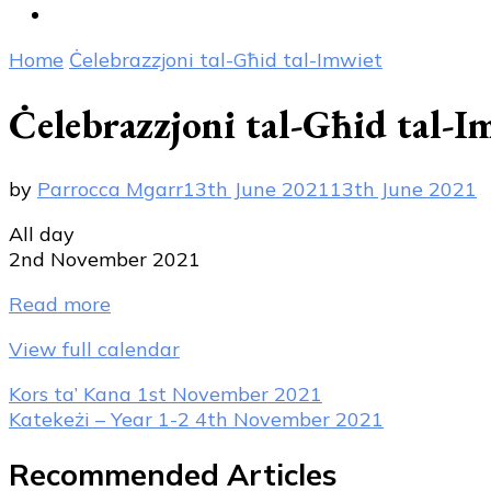
Home
Ċelebrazzjoni tal-Għid tal-Imwiet
Ċelebrazzjoni tal-Għid tal-I
by
Parrocca Mgarr
13th June 2021
13th June 2021
Ċelebrazzjoni
All day
tal-
2nd November 2021
Għid
Read more
tal-
Imwiet
View full calendar
Post
Kors ta’ Kana
1st November 2021
Katekeżi – Year 1-2
4th November 2021
Navigation
Recommended Articles