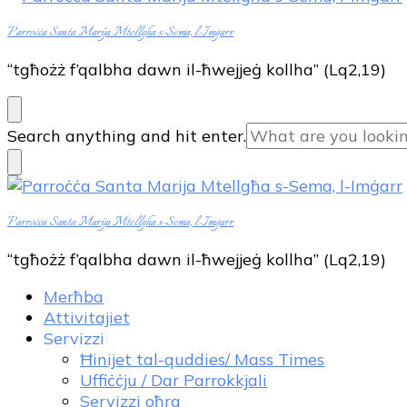
Parroċċa Santa Marija Mtellgħa s-Sema, l-Imġarr
“tgħożż f’qalbha dawn il-ħwejjeġ kollha” (Lq2,19)
Looking
Search anything and hit enter.
for
Something?
Parroċċa Santa Marija Mtellgħa s-Sema, l-Imġarr
“tgħożż f’qalbha dawn il-ħwejjeġ kollha” (Lq2,19)
Merħba
Attivitajiet
Servizzi
Ħinijet tal-quddies/ Mass Times
Uffiċċju / Dar Parrokkjali
Servizzi oħra