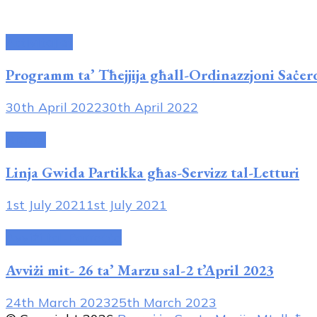
Attivitajiet
Programm ta’ Tħejjija għall-Ordinazzjoni Saċer
30th April 2022
30th April 2022
Riżorsi
Linja Gwida Partikka għas-Servizz tal-Letturi
1st July 2021
1st July 2021
Avviżi tal-Parroċċa
Avviżi mit- 26 ta’ Marzu sal-2 t’April 2023
24th March 2023
25th March 2023