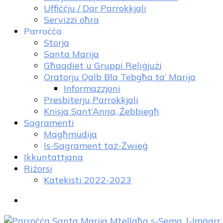
Uffiċċju / Dar Parrokkjali
Servizzi oħra
Parroċċa
Storja
Santa Marija
Għaqdiet u Gruppi Reliġjużi
Oratorju Qalb Bla Tebgħa ta’ Marija
Informazzjoni
Presbiterju Parrokkjali
Knisja Sant’Anna, Żebbiegħ
Sagramenti
Magħmudija
Is-Sagrament taż-Żwieġ
Ikkuntattjana
Riżorsi
Katekisti 2022-2023