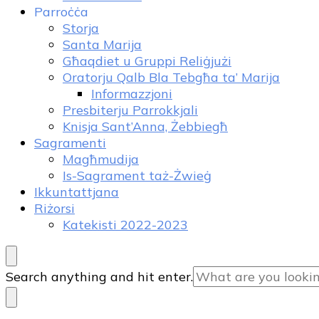
Parroċċa
Storja
Santa Marija
Għaqdiet u Gruppi Reliġjużi
Oratorju Qalb Bla Tebgħa ta’ Marija
Informazzjoni
Presbiterju Parrokkjali
Knisja Sant’Anna, Żebbiegħ
Sagramenti
Magħmudija
Is-Sagrament taż-Żwieġ
Ikkuntattjana
Riżorsi
Katekisti 2022-2023
Looking
Search anything and hit enter.
for
Something?