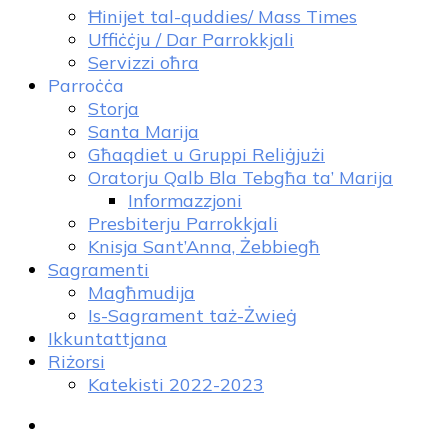
Ħinijet tal-quddies/ Mass Times
Uffiċċju / Dar Parrokkjali
Servizzi oħra
Parroċċa
Storja
Santa Marija
Għaqdiet u Gruppi Reliġjużi
Oratorju Qalb Bla Tebgħa ta’ Marija
Informazzjoni
Presbiterju Parrokkjali
Knisja Sant’Anna, Żebbiegħ
Sagramenti
Magħmudija
Is-Sagrament taż-Żwieġ
Ikkuntattjana
Riżorsi
Katekisti 2022-2023