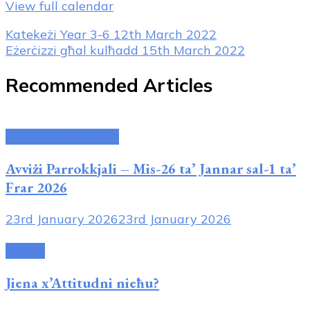
View full calendar
Post
Katekeżi Year 3-6
12th March 2022
Eżerċizzi għal kulħadd
15th March 2022
Navigation
Recommended Articles
Avviżi tal-Parroċċa
Avviżi Parrokkjali – Mis-26 ta’ Jannar sal-1 ta’
Frar 2026
23rd January 2026
23rd January 2026
Riżorsi
Jiena x’Attitudni nieħu?