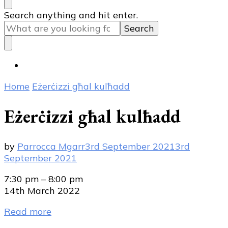
Looking
Search anything and hit enter.
for
Something?
Home
Eżerċizzi għal kulħadd
Eżerċizzi għal kulħadd
by
Parrocca Mgarr
3rd September 2021
3rd
September 2021
Eżerċizzi
7:30 pm
–
8:00 pm
għal
14th March 2022
kulħadd
Read more