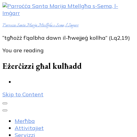
Parroċċa Santa Marija Mtellgħa s-Sema, l-Imġarr
“tgħożż f’qalbha dawn il-ħwejjeġ kollha” (Lq2,19)
You are reading
Eżerċizzi għal kulħadd
Skip to Content
Merħba
Attivitajiet
Servizzi