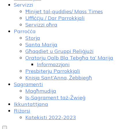
Servizzi
Ħinijet tal-quddies/ Mass Times
Uffiċċju / Dar Parrokkjali
Servizzi oħra
Parroċċa
Storja
Santa Marija
Għaqdiet u Gruppi Reliġjużi
Oratorju Qalb Bla Tebgħa ta’ Marija
Informazzjoni
Presbiterju Parrokkjali
Knisja Sant’Anna, Żebbiegħ
Sagramenti
Magħmudija
Is-Sagrament taż-Żwieġ
Ikkuntattjana
Riżorsi
Katekisti 2022-2023