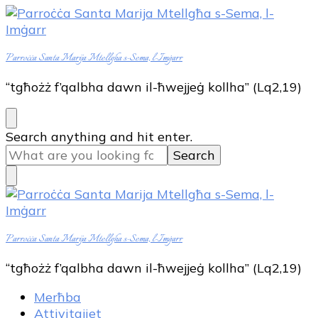
Parroċċa Santa Marija Mtellgħa s-Sema, l-Imġarr
“tgħożż f’qalbha dawn il-ħwejjeġ kollha” (Lq2,19)
Looking
Search anything and hit enter.
for
Something?
Parroċċa Santa Marija Mtellgħa s-Sema, l-Imġarr
“tgħożż f’qalbha dawn il-ħwejjeġ kollha” (Lq2,19)
Merħba
Attivitajiet