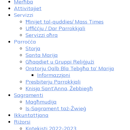
Merħba
Attivitajiet
Servizzi
Ħinijet tal-quddies/ Mass Times
Uffiċċju / Dar Parrokkjali
Servizzi oħra
Parroċċa
Storja
Santa Marija
Għaqdiet u Gruppi Reliġjużi
Oratorju Qalb Bla Tebgħa ta’ Marija
Informazzjoni
Presbiterju Parrokkjali
Knisja Sant’Anna, Żebbiegħ
Sagramenti
Magħmudija
Is-Sagrament taż-Żwieġ
Ikkuntattjana
Riżorsi
Katekisti 2022-2023