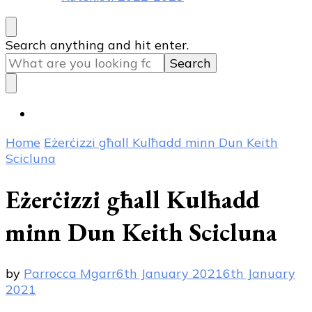
Looking
Search anything and hit enter.
for
Something?
Home
Eżerċizzi għall Kulħadd minn Dun Keith
Scicluna
Eżerċizzi għall Kulħadd
minn Dun Keith Scicluna
by
Parrocca Mgarr
6th January 2021
6th January
2021