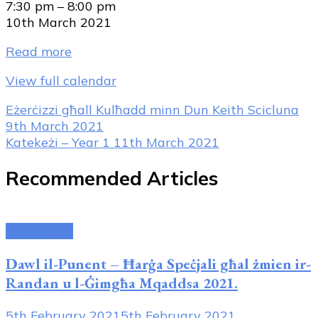
Eżerċizzi
7:30 pm
–
8:00 pm
għall
10th March 2021
Kulħadd
Read more
minn
Dun
View full calendar
Keith
Scicluna
Post
Eżerċizzi għall Kulħadd minn Dun Keith Scicluna
9th March 2021
Navigation
Katekeżi – Year 1
11th March 2021
Recommended Articles
Attivitajiet
Dawl il-Punent – Ħarġa Speċjali għal żmien ir-
Randan u l-Ġimgħa Mqaddsa 2021.
5th February 2021
5th February 2021