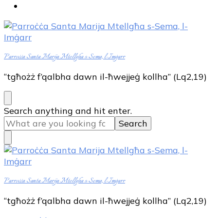
Parroċċa Santa Marija Mtellgħa s-Sema, l-Imġarr
“tgħożż f’qalbha dawn il-ħwejjeġ kollha” (Lq2,19)
Looking
Search anything and hit enter.
for
Something?
Parroċċa Santa Marija Mtellgħa s-Sema, l-Imġarr
“tgħożż f’qalbha dawn il-ħwejjeġ kollha” (Lq2,19)