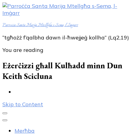
Parroċċa Santa Marija Mtellgħa s-Sema, l-Imġarr
“tgħożż f’qalbha dawn il-ħwejjeġ kollha” (Lq2,19)
You are reading
Eżerċizzi għall Kulħadd minn Dun
Keith Scicluna
Skip to Content
Merħba