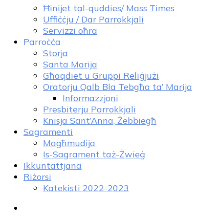
Ħinijet tal-quddies/ Mass Times
Uffiċċju / Dar Parrokkjali
Servizzi oħra
Parroċċa
Storja
Santa Marija
Għaqdiet u Gruppi Reliġjużi
Oratorju Qalb Bla Tebgħa ta’ Marija
Informazzjoni
Presbiterju Parrokkjali
Knisja Sant’Anna, Żebbiegħ
Sagramenti
Magħmudija
Is-Sagrament taż-Żwieġ
Ikkuntattjana
Riżorsi
Katekisti 2022-2023