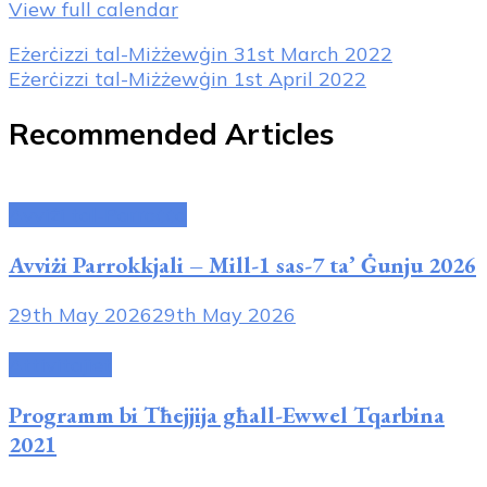
View full calendar
Post
Eżerċizzi tal-Miżżewġin
31st March 2022
Eżerċizzi tal-Miżżewġin
1st April 2022
Navigation
Recommended Articles
Avviżi tal-Parroċċa
Avviżi Parrokkjali – Mill-1 sas-7 ta’ Ġunju 2026
29th May 2026
29th May 2026
Attivitajiet
Programm bi Tħejjija għall-Ewwel Tqarbina
2021