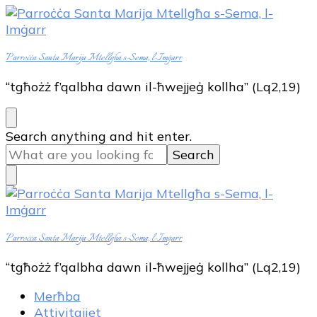
Parroċċa Santa Marija Mtellgħa s-Sema, l-Imġarr
“tgħożż f’qalbha dawn il-ħwejjeġ kollha” (Lq2,19)
Looking
Search anything and hit enter.
for
Something?
Parroċċa Santa Marija Mtellgħa s-Sema, l-Imġarr
“tgħożż f’qalbha dawn il-ħwejjeġ kollha” (Lq2,19)
Merħba
Attivitajiet