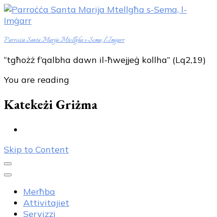
Parroċċa Santa Marija Mtellgħa s-Sema, l-Imġarr
“tgħożż f’qalbha dawn il-ħwejjeġ kollha” (Lq2,19)
You are reading
Katekeżi Griżma
Skip to Content
Merħba
Attivitajiet
Servizzi