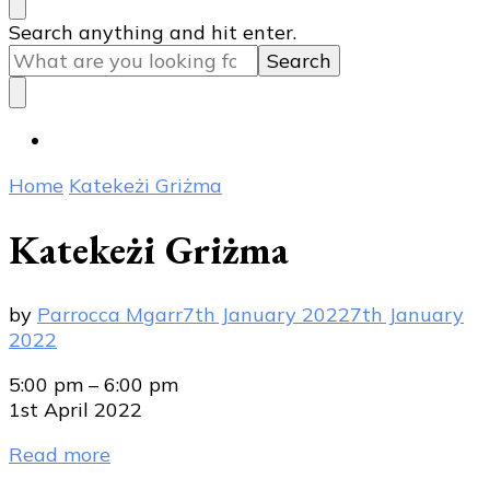
Looking
Search anything and hit enter.
for
Something?
Home
Katekeżi Griżma
Katekeżi Griżma
by
Parrocca Mgarr
7th January 2022
7th January
2022
Katekeżi
5:00 pm
–
6:00 pm
Griżma
1st April 2022
Read more