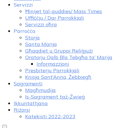
Servizzi
Ħinijet tal-quddies/ Mass Times
Uffiċċju / Dar Parrokkjali
Servizzi oħra
Parroċċa
Storja
Santa Marija
Għaqdiet u Gruppi Reliġjużi
Oratorju Qalb Bla Tebgħa ta’ Marija
Informazzjoni
Presbiterju Parrokkjali
Knisja Sant’Anna, Żebbiegħ
Sagramenti
Magħmudija
Is-Sagrament taż-Żwieġ
Ikkuntattjana
Riżorsi
Katekisti 2022-2023