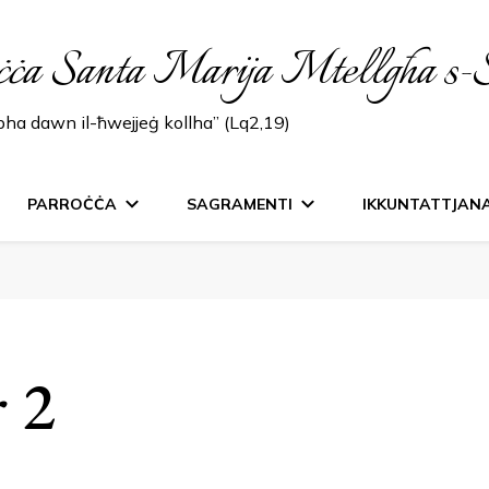
ċċa Santa Marija Mtellgħa s-
lbha dawn il-ħwejjeġ kollha” (Lq2,19)
PARROĊĊA
SAGRAMENTI
IKKUNTATTJAN
r 2