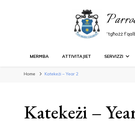
Parro
“tgħożż f’qa
MERĦBA
ATTIVITAJIET
SERVIZZI
Home
Katekeżi – Year 2
Katekeżi – Yea