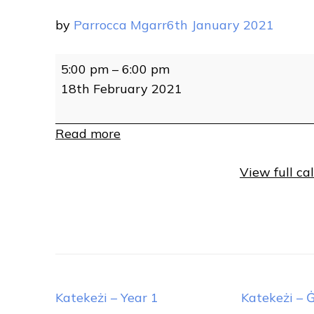
by
Parrocca Mgarr
6th January 2021
Katekeżi
5:00 pm
–
6:00 pm
-
18th February 2021
Year
2
Read more
View full ca
Post
Katekeżi – Year 1
Katekeżi – 