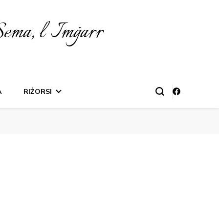
Sema, l-Imġarr
A
RIŻORSI