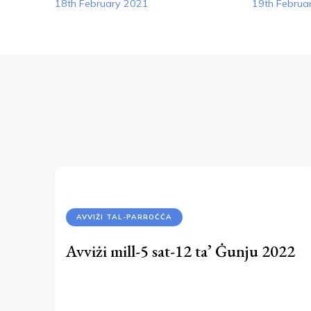
Navigation
18th February 2021
19th Februa
AVVIŻI TAL-PARROĊĊA
Avviżi mill-5 sat-12 ta’ Ġunju 2022