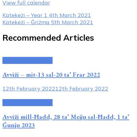
View full calendar
Post
Katekeżi – Year 1
4th March 2021
Katekeżi – Ġriżma
5th March 2021
Navigation
Recommended Articles
Avviżi tal-Parroċċa
Avviżi – mit-13 sal-20 ta’ Frar 2022
12th February 2022
12th February 2022
Avviżi tal-Parroċċa
Avviżi mill-Ħadd, 28 ta’ Mejju sal-Ħadd, 1 ta’
Ġunju 2023