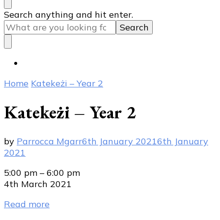
Looking
Search anything and hit enter.
for
Something?
Home
Katekeżi – Year 2
Katekeżi – Year 2
by
Parrocca Mgarr
6th January 2021
6th January
2021
Katekeżi
5:00 pm
–
6:00 pm
-
4th March 2021
Year
Read more
2