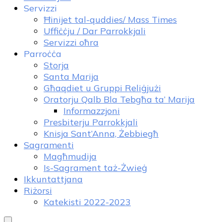
Servizzi
Ħinijet tal-quddies/ Mass Times
Uffiċċju / Dar Parrokkjali
Servizzi oħra
Parroċċa
Storja
Santa Marija
Għaqdiet u Gruppi Reliġjużi
Oratorju Qalb Bla Tebgħa ta’ Marija
Informazzjoni
Presbiterju Parrokkjali
Knisja Sant’Anna, Żebbiegħ
Sagramenti
Magħmudija
Is-Sagrament taż-Żwieġ
Ikkuntattjana
Riżorsi
Katekisti 2022-2023