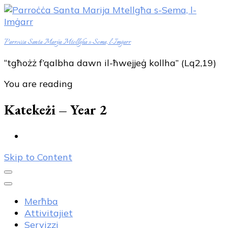
Parroċċa Santa Marija Mtellgħa s-Sema, l-Imġarr
“tgħożż f’qalbha dawn il-ħwejjeġ kollha” (Lq2,19)
You are reading
Katekeżi – Year 2
Skip to Content
Merħba
Attivitajiet
Servizzi