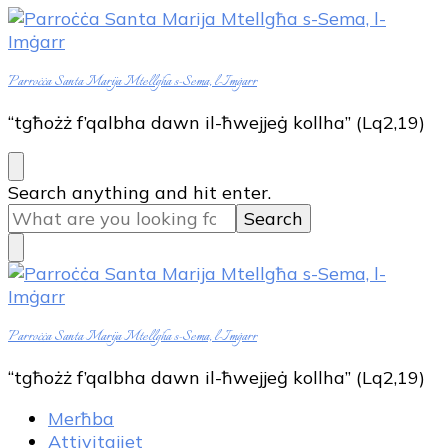
Parroċċa Santa Marija Mtellgħa s-Sema, l-Imġarr
“tgħożż f’qalbha dawn il-ħwejjeġ kollha” (Lq2,19)
Looking
Search anything and hit enter.
for
Something?
Parroċċa Santa Marija Mtellgħa s-Sema, l-Imġarr
“tgħożż f’qalbha dawn il-ħwejjeġ kollha” (Lq2,19)
Merħba
Attivitajiet