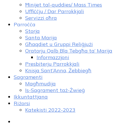
Ħinijet tal-quddies/ Mass Times
Uffiċċju / Dar Parrokkjali
Servizzi oħra
Parroċċa
Storja
Santa Marija
Għaqdiet u Gruppi Reliġjużi
Oratorju Qalb Bla Tebgħa ta’ Marija
Informazzjoni
Presbiterju Parrokkjali
Knisja Sant’Anna, Żebbiegħ
Sagramenti
Magħmudija
Is-Sagrament taż-Żwieġ
Ikkuntattjana
Riżorsi
Katekisti 2022-2023