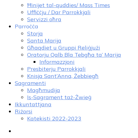
Ħinijet tal-quddies/ Mass Times
Uffiċċju / Dar Parrokkjali
Servizzi oħra
Parroċċa
Storja
Santa Marija
Għaqdiet u Gruppi Reliġjużi
Oratorju Qalb Bla Tebgħa ta’ Marija
Informazzjoni
Presbiterju Parrokkjali
Knisja Sant’Anna, Żebbiegħ
Sagramenti
Magħmudija
Is-Sagrament taż-Żwieġ
Ikkuntattjana
Riżorsi
Katekisti 2022-2023