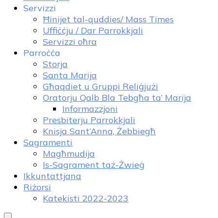
Servizzi
Ħinijet tal-quddies/ Mass Times
Uffiċċju / Dar Parrokkjali
Servizzi oħra
Parroċċa
Storja
Santa Marija
Għaqdiet u Gruppi Reliġjużi
Oratorju Qalb Bla Tebgħa ta’ Marija
Informazzjoni
Presbiterju Parrokkjali
Knisja Sant’Anna, Żebbiegħ
Sagramenti
Magħmudija
Is-Sagrament taż-Żwieġ
Ikkuntattjana
Riżorsi
Katekisti 2022-2023