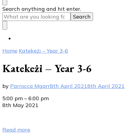
Looking
Search anything and hit enter.
for
Something?
Home
Katekeżi – Year 3-6
Katekeżi – Year 3-6
by
Parrocca Mgarr
8th April 2021
8th April 2021
Katekeżi
5:00 pm
–
6:00 pm
-
8th May 2021
Year
3-
6
Read more