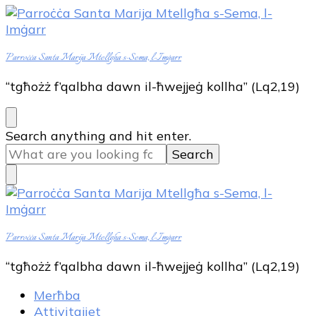
Parroċċa Santa Marija Mtellgħa s-Sema, l-Imġarr
“tgħożż f’qalbha dawn il-ħwejjeġ kollha” (Lq2,19)
Looking
Search anything and hit enter.
for
Something?
Parroċċa Santa Marija Mtellgħa s-Sema, l-Imġarr
“tgħożż f’qalbha dawn il-ħwejjeġ kollha” (Lq2,19)
Merħba
Attivitajiet