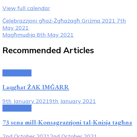
View full calendar
Post
Ċelebrazzjoni għaż-Żgħażagħ Griżma 2021
7th
May 2021
Navigation
Magħmudija
8th May 2021
Recommended Articles
Attivitajiet
Laqgħat ŻAK IMĠARR
9th January 2021
9th January 2021
Attivitajiet
73 sena mill-Konsagrazzjoni tal-Knisja tagħna
2nd October 2021
2nd October 2021