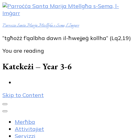
Parroċċa Santa Marija Mtellgħa s-Sema, l-Imġarr
“tgħożż f’qalbha dawn il-ħwejjeġ kollha” (Lq2,19)
You are reading
Katekeżi – Year 3-6
Skip to Content
Merħba
Attivitajiet
Servizzi