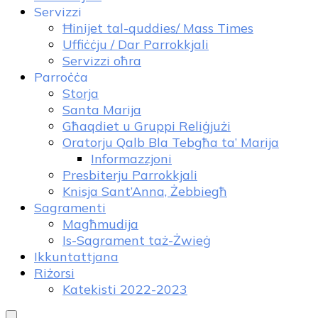
Servizzi
Ħinijet tal-quddies/ Mass Times
Uffiċċju / Dar Parrokkjali
Servizzi oħra
Parroċċa
Storja
Santa Marija
Għaqdiet u Gruppi Reliġjużi
Oratorju Qalb Bla Tebgħa ta’ Marija
Informazzjoni
Presbiterju Parrokkjali
Knisja Sant’Anna, Żebbiegħ
Sagramenti
Magħmudija
Is-Sagrament taż-Żwieġ
Ikkuntattjana
Riżorsi
Katekisti 2022-2023