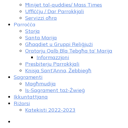
Ħinijet tal-quddies/ Mass Times
Uffiċċju / Dar Parrokkjali
Servizzi oħra
Parroċċa
Storja
Santa Marija
Għaqdiet u Gruppi Reliġjużi
Oratorju Qalb Bla Tebgħa ta’ Marija
Informazzjoni
Presbiterju Parrokkjali
Knisja Sant’Anna, Żebbiegħ
Sagramenti
Magħmudija
Is-Sagrament taż-Żwieġ
Ikkuntattjana
Riżorsi
Katekisti 2022-2023