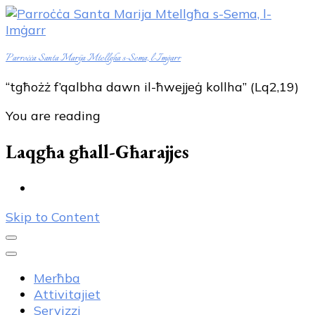
Parroċċa Santa Marija Mtellgħa s-Sema, l-Imġarr
“tgħożż f’qalbha dawn il-ħwejjeġ kollha” (Lq2,19)
You are reading
Laqgħa għall-Għarajjes
Skip to Content
Merħba
Attivitajiet
Servizzi