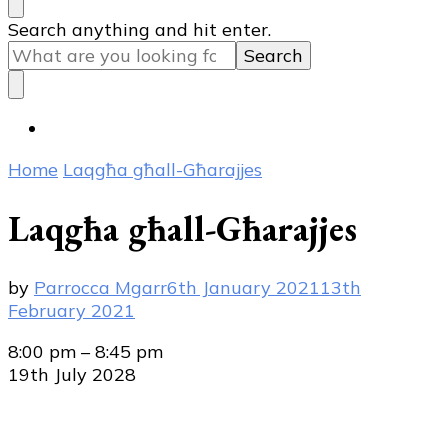
Looking
Search anything and hit enter.
for
Something?
Home
Laqgħa għall-Għarajjes
Laqgħa għall-Għarajjes
by
Parrocca Mgarr
6th January 2021
13th
February 2021
Laqgħa
8:00 pm
–
8:45 pm
għall-
19th July 2028
Għarajjes