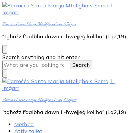
Parroċċa Santa Marija Mtellgħa s-Sema, l-Imġarr
“tgħożż f’qalbha dawn il-ħwejjeġ kollha” (Lq2,19)
Looking
Search anything and hit enter.
for
Something?
Parroċċa Santa Marija Mtellgħa s-Sema, l-Imġarr
“tgħożż f’qalbha dawn il-ħwejjeġ kollha” (Lq2,19)
Merħba
Attivitajiet