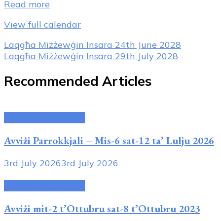
Read more
View full calendar
Post
Laqgħa Miżżewġin Insara
24th June 2028
Laqgħa Miżżewġin Insara
29th July 2028
Navigation
Recommended Articles
Avviżi tal-Parroċċa
Avviżi Parrokkjali – Mis-6 sat-12 ta’ Lulju 2026
3rd July 2026
3rd July 2026
Avviżi tal-Parroċċa
Avviżi mi
t-2 t’Ottubru sat-8 t’Ottubru 2023