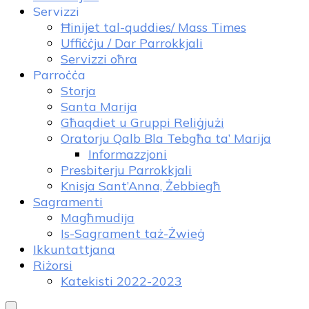
Servizzi
Ħinijet tal-quddies/ Mass Times
Uffiċċju / Dar Parrokkjali
Servizzi oħra
Parroċċa
Storja
Santa Marija
Għaqdiet u Gruppi Reliġjużi
Oratorju Qalb Bla Tebgħa ta’ Marija
Informazzjoni
Presbiterju Parrokkjali
Knisja Sant’Anna, Żebbiegħ
Sagramenti
Magħmudija
Is-Sagrament taż-Żwieġ
Ikkuntattjana
Riżorsi
Katekisti 2022-2023