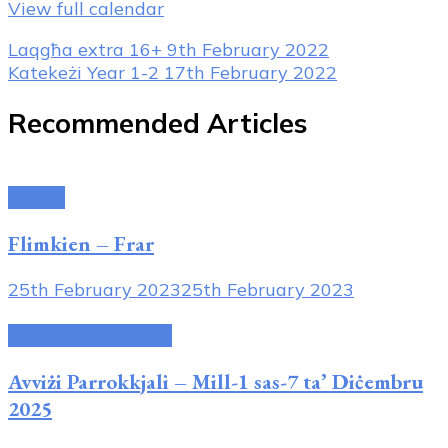
View full calendar
Post
Laqgħa extra 16+
9th February 2022
Katekeżi Year 1-2
17th February 2022
Navigation
Recommended Articles
Riżorsi
Flimkien – Frar
25th February 2023
25th February 2023
Avviżi tal-Parroċċa
Avviżi Parrokkjali – Mill-1 sas-7 ta’ Diċembru
2025