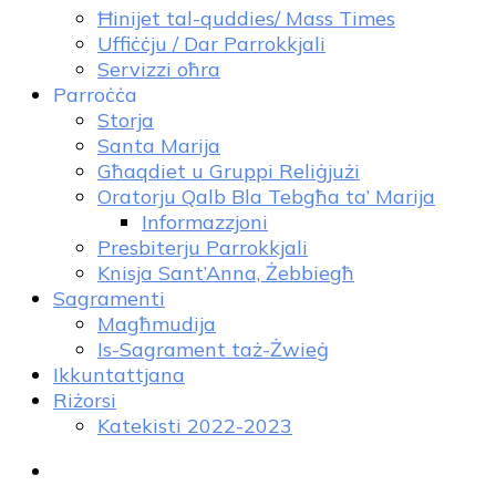
Ħinijet tal-quddies/ Mass Times
Uffiċċju / Dar Parrokkjali
Servizzi oħra
Parroċċa
Storja
Santa Marija
Għaqdiet u Gruppi Reliġjużi
Oratorju Qalb Bla Tebgħa ta’ Marija
Informazzjoni
Presbiterju Parrokkjali
Knisja Sant’Anna, Żebbiegħ
Sagramenti
Magħmudija
Is-Sagrament taż-Żwieġ
Ikkuntattjana
Riżorsi
Katekisti 2022-2023