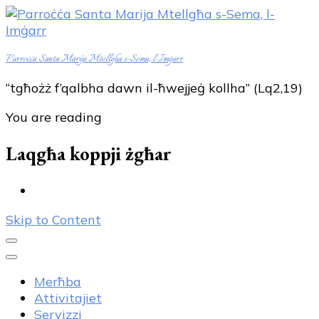
Parroċċa Santa Marija Mtellgħa s-Sema, l-Imġarr
“tgħożż f’qalbha dawn il-ħwejjeġ kollha” (Lq2,19)
You are reading
Laqgħa koppji żgħar
Skip to Content
Merħba
Attivitajiet
Servizzi