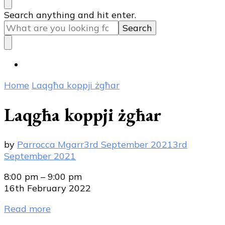
Looking
Search anything and hit enter.
for
Something?
Home
Laqgħa koppji żgħar
Laqgħa koppji żgħar
by
Parrocca Mgarr
3rd September 2021
3rd
September 2021
Laqgħa
8:00 pm
–
9:00 pm
koppji
16th February 2022
żgħar
Read more