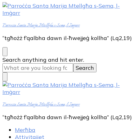
Parroċċa Santa Marija Mtellgħa s-Sema, l-Imġarr
“tgħożż f’qalbha dawn il-ħwejjeġ kollha” (Lq2,19)
Looking
Search anything and hit enter.
for
Something?
Parroċċa Santa Marija Mtellgħa s-Sema, l-Imġarr
“tgħożż f’qalbha dawn il-ħwejjeġ kollha” (Lq2,19)
Merħba
Attivitajiet