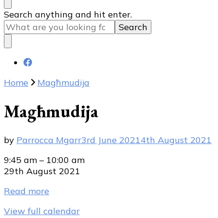
Looking
Search anything and hit enter.
for
Something?
Home
Magħmudija
Magħmudija
by
Parrocca Mgarr
3rd June 2021
4th August 2021
Magħmudija
9:45 am
–
10:00 am
29th August 2021
Read more
View full calendar