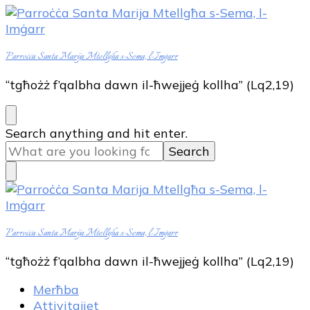
Parroċċa Santa Marija Mtellgħa s-Sema, l-Imġarr
“tgħożż f’qalbha dawn il-ħwejjeġ kollha” (Lq2,19)
Looking
Search anything and hit enter.
for
Something?
Parroċċa Santa Marija Mtellgħa s-Sema, l-Imġarr
“tgħożż f’qalbha dawn il-ħwejjeġ kollha” (Lq2,19)
Merħba
Attivitajiet