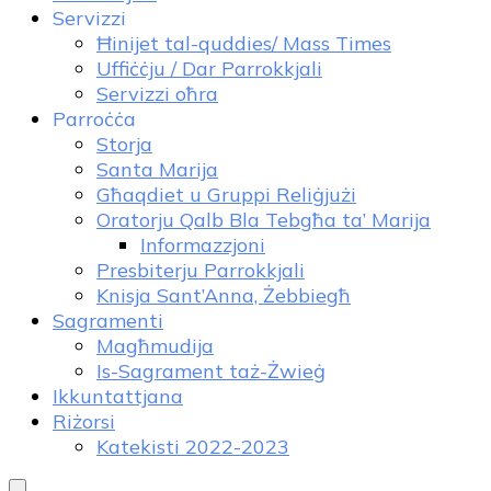
Servizzi
Ħinijet tal-quddies/ Mass Times
Uffiċċju / Dar Parrokkjali
Servizzi oħra
Parroċċa
Storja
Santa Marija
Għaqdiet u Gruppi Reliġjużi
Oratorju Qalb Bla Tebgħa ta’ Marija
Informazzjoni
Presbiterju Parrokkjali
Knisja Sant’Anna, Żebbiegħ
Sagramenti
Magħmudija
Is-Sagrament taż-Żwieġ
Ikkuntattjana
Riżorsi
Katekisti 2022-2023