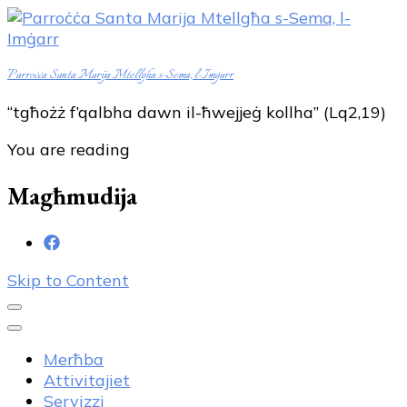
Parroċċa Santa Marija Mtellgħa s-Sema, l-Imġarr
“tgħożż f’qalbha dawn il-ħwejjeġ kollha” (Lq2,19)
You are reading
Magħmudija
Skip to Content
Merħba
Attivitajiet
Servizzi