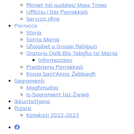
Ħinijet tal-quddies/ Mass Times
Uffiċċju / Dar Parrokkjali
Servizzi oħra
Parroċċa
Storja
Santa Marija
Għaqdiet u Gruppi Reliġjużi
Oratorju Qalb Bla Tebgħa ta’ Marija
Informazzjoni
Presbiterju Parrokkjali
Knisja Sant’Anna, Żebbiegħ
Sagramenti
Magħmudija
Is-Sagrament taż-Żwieġ
Ikkuntattjana
Riżorsi
Katekisti 2022-2023