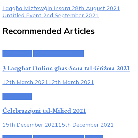
Post
Laqgħa Miżżewġin Insara
28th August 2021
Untitled Event
2nd September 2021
Navigation
Recommended Articles
Attivitajiet
Avviżi tal-Parroċċa
3 Laqgħat Online għas-Sena tal-Griżma 2021
12th March 2021
12th March 2021
Attivitajiet
Ċelebrazzjoni tal-Milied 2021
15th December 2021
15th December 2021