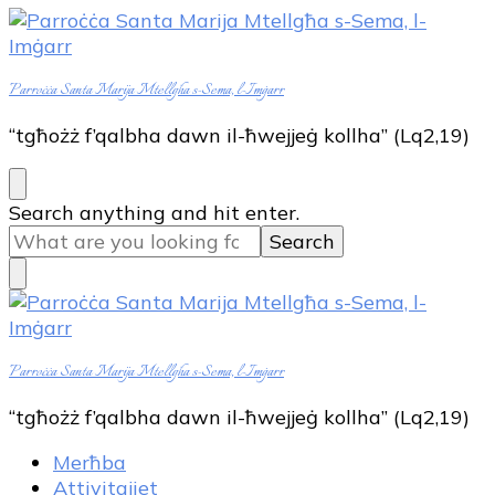
Parroċċa Santa Marija Mtellgħa s-Sema, l-Imġarr
“tgħożż f’qalbha dawn il-ħwejjeġ kollha” (Lq2,19)
Looking
Search anything and hit enter.
for
Something?
Parroċċa Santa Marija Mtellgħa s-Sema, l-Imġarr
“tgħożż f’qalbha dawn il-ħwejjeġ kollha” (Lq2,19)
Merħba
Attivitajiet