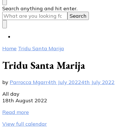
Looking
Search anything and hit enter.
for
Something?
Home
Tridu Santa Marija
Tridu Santa Marija
by
Parrocca Mgarr
4th July 2022
4th July 2022
Tridu
All day
Santa
18th August 2022
Marija
Read more
View full calendar