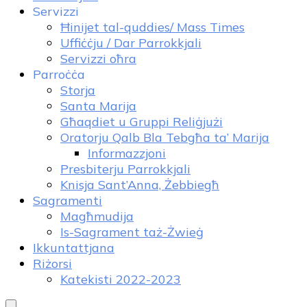
Servizzi
Ħinijet tal-quddies/ Mass Times
Uffiċċju / Dar Parrokkjali
Servizzi oħra
Parroċċa
Storja
Santa Marija
Għaqdiet u Gruppi Reliġjużi
Oratorju Qalb Bla Tebgħa ta’ Marija
Informazzjoni
Presbiterju Parrokkjali
Knisja Sant’Anna, Żebbiegħ
Sagramenti
Magħmudija
Is-Sagrament taż-Żwieġ
Ikkuntattjana
Riżorsi
Katekisti 2022-2023