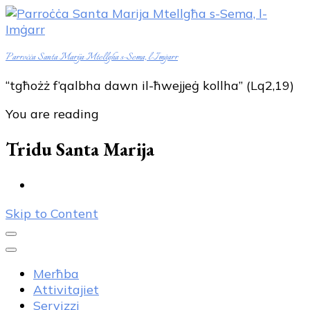
Parroċċa Santa Marija Mtellgħa s-Sema, l-Imġarr
“tgħożż f’qalbha dawn il-ħwejjeġ kollha” (Lq2,19)
You are reading
Tridu Santa Marija
Skip to Content
Merħba
Attivitajiet
Servizzi