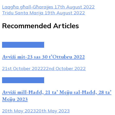
Post
Laqgħa għall-Għarajjes
17th August 2022
Tridu Santa Marija
19th August 2022
Navigation
Recommended Articles
Avviżi tal-Parroċċa
Avviżi mit-23 sas 30 t’Ottubru 2022
21st October 2022
22nd October 2022
Avviżi tal-Parroċċa
Avviżi mi
ll-Ħadd, 21 ta’ Mejju sal-Ħadd, 28 ta’
Mejju
2023
20th May 2023
20th May 2023