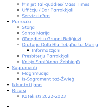
Ħinijet tal-quddies/ Mass Times
Uffiċċju / Dar Parrokkjali
Servizzi oħra
Parroċċa
Storja
Santa Marija
Għaqdiet u Gruppi Reliġjużi
Oratorju Qalb Bla Tebgħa ta’ Marija
Informazzjoni
Presbiterju Parrokkjali
Knisja Sant’Anna, Żebbiegħ
Sagramenti
Magħmudija
Is-Sagrament taż-Żwieġ
Ikkuntattjana
Riżorsi
Katekisti 2022-2023