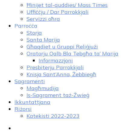
Ħinijet tal-quddies/ Mass Times
Uffiċċju / Dar Parrokkjali
Servizzi oħra
Parroċċa
Storja
Santa Marija
Għaqdiet u Gruppi Reliġjużi
Oratorju Qalb Bla Tebgħa ta’ Marija
Informazzjoni
Presbiterju Parrokkjali
Knisja Sant’Anna, Żebbiegħ
Sagramenti
Magħmudija
Is-Sagrament taż-Żwieġ
Ikkuntattjana
Riżorsi
Katekisti 2022-2023