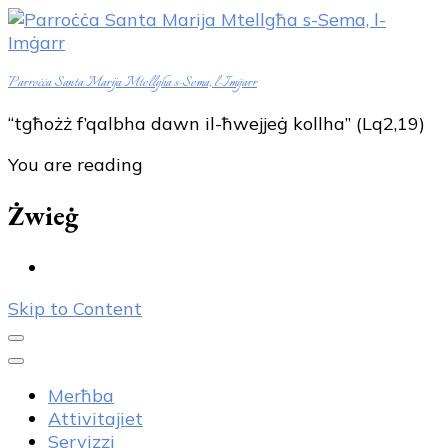
Parroċċa Santa Marija Mtellgħa s-Sema, l-Imġarr
“tgħożż f’qalbha dawn il-ħwejjeġ kollha” (Lq2,19)
You are reading
Żwieġ
Skip to Content
Merħba
Attivitajiet
Servizzi