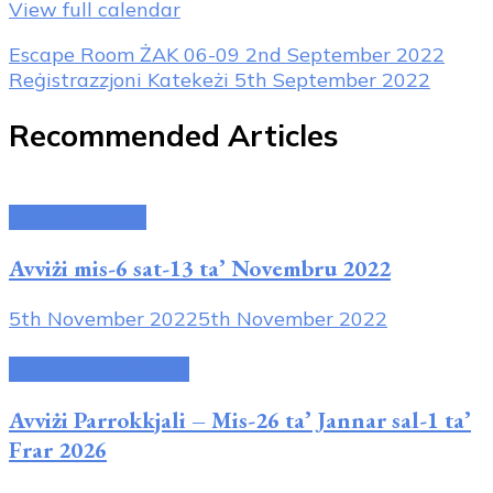
View full calendar
Post
Escape Room ŻAK 06-09
2nd September 2022
Reġistrazzjoni Katekeżi
5th September 2022
Navigation
Recommended Articles
Uncategorised
Avviżi mis-6 sat-13 ta’ Novembru 2022
5th November 2022
5th November 2022
Avviżi tal-Parroċċa
Avviżi Parrokkjali – Mis-26 ta’ Jannar sal-1 ta’
Frar 2026