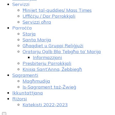
Servizzi
Ħinijet tal-quddies/ Mass Times
Uffiċċju / Dar Parrokkjali
Servizzi oħra
Parroċċa
Storja
Santa Marija
Għaqdiet u Gruppi Reliġjużi
Oratorju Qalb Bla Tebgħa ta’ Marija
Informazzjoni
Presbiterju Parrokkjali
Knisja Sant’Anna, Żebbiegħ
Sagramenti
Magħmudija
Is-Sagrament taż-Żwieġ
Ikkuntattjana
Riżorsi
Katekisti 2022-2023