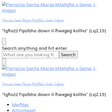
Parroċċa Santa Marija Mtellgħa s-Sema, l-Imġarr
“tgħożż f’qalbha dawn il-ħwejjeġ kollha” (Lq2,19)
Looking
Search anything and hit enter.
for
Something?
Parroċċa Santa Marija Mtellgħa s-Sema, l-Imġarr
“tgħożż f’qalbha dawn il-ħwejjeġ kollha” (Lq2,19)
Merħba
Attivitajiet