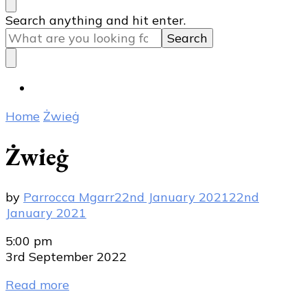
Looking
Search anything and hit enter.
for
Something?
Home
Żwieġ
Żwieġ
by
Parrocca Mgarr
22nd January 2021
22nd
January 2021
Żwieġ
5:00 pm
3rd September 2022
Read more