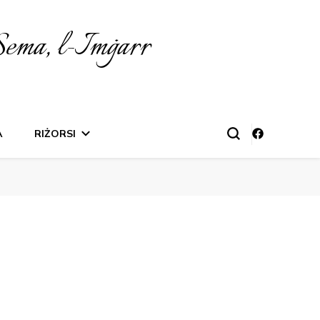
Sema, l-Imġarr
A
RIŻORSI