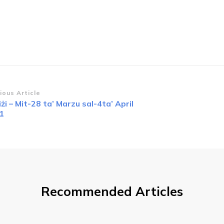
st
ious Article
żi – Mit-28 ta’ Marzu sal-4ta’ April
vigation
1
Recommended Articles