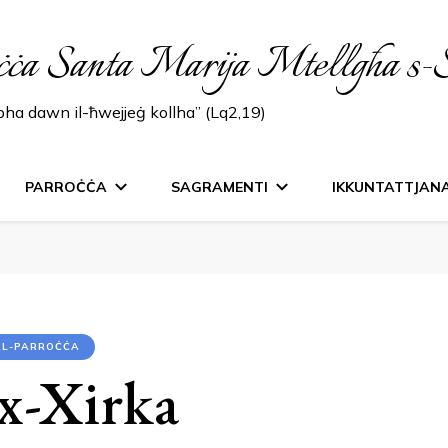
ċċa Santa Marija Mtellgħa s-
lbha dawn il-ħwejjeġ kollha” (Lq2,19)
PARROĊĊA
SAGRAMENTI
IKKUNTATTJAN
TAL-PARROĊĊA
x-Xirka