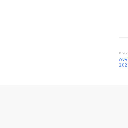
Po
Prev
Avvi
Na
202