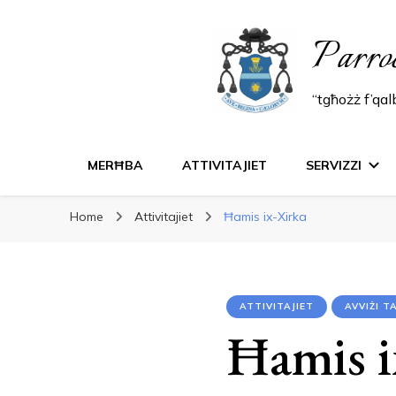
Parro
“tgħożż f’qa
MERĦBA
ATTIVITAJIET
SERVIZZI
Home
Attivitajiet
Ħamis ix-Xirka
ATTIVITAJIET
AVVIŻI 
Ħamis i