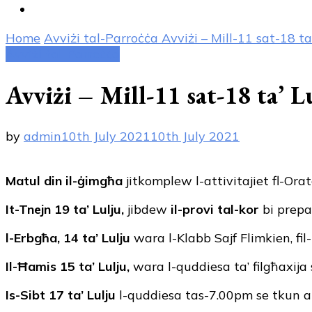
Home
Avviżi tal-Parroċċa
Avviżi – Mill-11 sat-18 ta
Avviżi tal-Parroċċa
Avviżi – Mill-11 sat-18 ta’ 
by
admin
10th July 2021
10th July 2021
Matul din il-ġimgħa
jitkomplew l-attivitajiet fl-Ora
It-Tnejn 19 ta’ Lulju,
jibdew
il-provi tal-kor
bi prepa
l-Erbgħa, 14 ta’ Lulju
wara l-Klabb Sajf Flimkien, fil-
Il-Ħamis 15 ta’ Lulju,
wara l-quddiesa ta’ filgħaxija 
Is-Sibt 17 ta’ Lulju
l-quddiesa tas-7.00pm se tkun ani