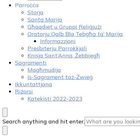
Parroċċa
Storja
Santa Marija
Għaqdiet u Gruppi Reliġjużi
Oratorju Qalb Bla Tebgħa ta’ Marija
Informazzjoni
Presbiterju Parrokkjali
Knisja Sant’Anna, Żebbiegħ
Sagramenti
Magħmudija
Is-Sagrament taż-Żwieġ
Ikkuntattjana
Riżorsi
Katekisti 2022-2023
Looking
Search anything and hit enter.
for
Something?