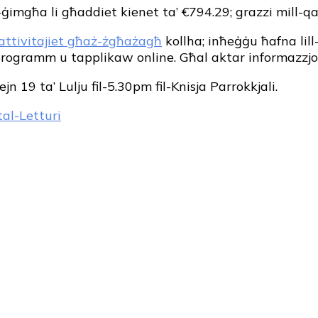
 l-ġimgħa li għaddiet kienet ta’ €794.29; grazzi mill-qa
attivitajiet għaż-żgħażagħ
kollha; inħeġġu ħafna lill
programm u tapplikaw online. Għal aktar informazzjon
jn 19 ta’ Lulju fil-5.30pm fil-Knisja Parrokkjali.
al-Letturi