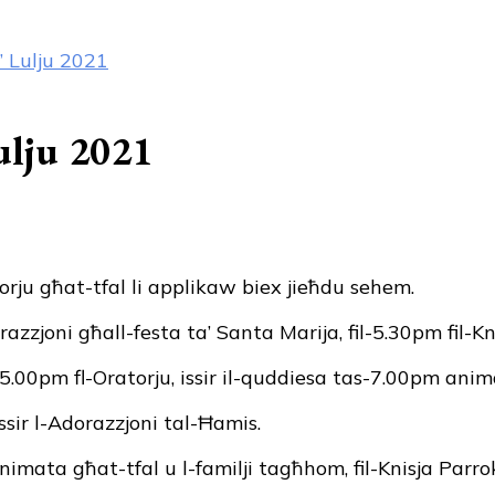
’ Lulju 2021
Lulju 2021
torju għat-tfal li applikaw biex jieħdu sehem.
razzjoni għall-festa ta’ Santa Marija, fil-5.30pm fil-Kn
5.00pm fl-Oratorju, issir il-quddiesa tas-7.00pm animat
ssir l-Adorazzjoni tal-Ħamis.
mata għat-tfal u l-familji tagħhom, fil-Knisja Parrok