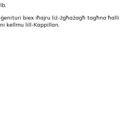
lb.
-ġenituri biex iħajru liż-żgħażagħ tagħna ħalli
i kellmu lill-Kappillan.