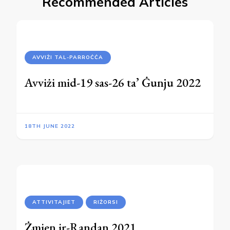
Recommended Articles
AVVIŻI TAL-PARROĊĊA
Avviżi mid-19 sas-26 ta’ Ġunju 2022
18TH JUNE 2022
ATTIVITAJIET
RIŻORSI
Żmien ir-Randan 2021