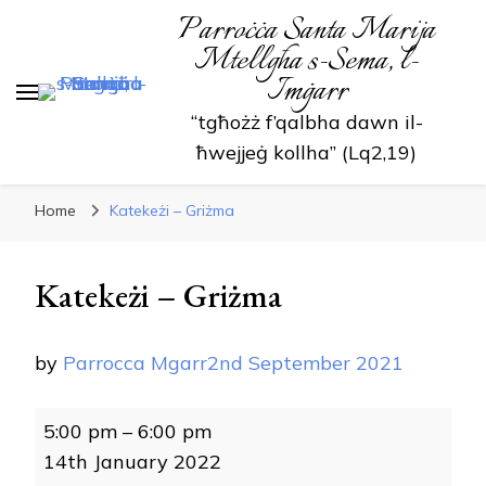
Parroċċa Santa Marija
Mtellgħa s-Sema, l-
Imġarr
“tgħożż f’qalbha dawn il-
ħwejjeġ kollha” (Lq2,19)
Home
Katekeżi – Griżma
Katekeżi – Griżma
by
Parrocca Mgarr
2nd September 2021
Katekeżi
5:00 pm
–
6:00 pm
-
14th January 2022
Griżma