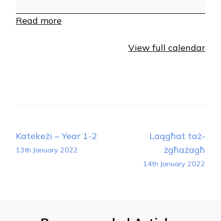
Read more
View full calendar
Post
Katekeżi – Year 1-2
Laqgħat taż-
Navigation
żgħażagħ
13th January 2022
14th January 2022