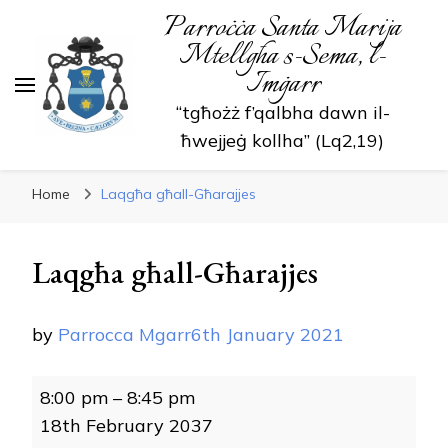
Parroċċa Santa Marija
Mtellgħa s-Sema, l-
Imġarr
“tgħożż f’qalbha dawn il-
ħwejjeġ kollha” (Lq2,19)
Home
Laqgħa għall-Għarajjes
Laqgħa għall-Għarajjes
by
Parrocca Mgarr
6th January 2021
Laqgħa
8:00 pm
–
8:45 pm
għall-
18th February 2037
Għarajjes