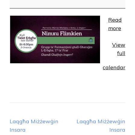
Read
more
View
full
calendar
Post
Laqgħa Miżżewġin
Laqgħa Miżżewġin
Navigation
Insara
Insara