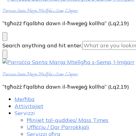
Parroċċa Santa Marija Mtellgħa s-Sema, l-Imġarr
“tgħożż f’qalbha dawn il-ħwejjeġ kollha” (Lq2,19)
Looking
Search anything and hit enter.
for
Something?
Parroċċa Santa Marija Mtellgħa s-Sema, l-Imġarr
“tgħożż f’qalbha dawn il-ħwejjeġ kollha” (Lq2,19)
Merħba
Attivitajiet
Servizzi
Ħinijet tal-quddies/ Mass Times
Uffiċċju / Dar Parrokkjali
Servizzi oħra