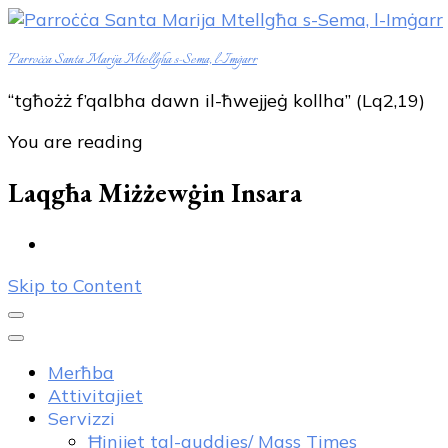
Parroċċa Santa Marija Mtellgħa s-Sema, l-Imġarr
“tgħożż f’qalbha dawn il-ħwejjeġ kollha” (Lq2,19)
You are reading
Laqgħa Miżżewġin Insara
Skip to Content
Merħba
Attivitajiet
Servizzi
Ħinijet tal-quddies/ Mass Times