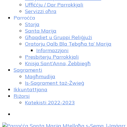
Uffiċċju / Dar Parrokkjali
Servizzi oħra
Parroċċa
Storja
Santa Marija
Għaqdiet u Gruppi Reliġjużi
Oratorju Qalb Bla Tebgħa ta’ Marija
Informazzjoni
Presbiterju Parrokkjali
Knisja Sant’Anna, Żebbiegħ
Sagramenti
Magħmudija
Is-Sagrament taż-Żwieġ
Ikkuntattjana
Riżorsi
Katekisti 2022-2023