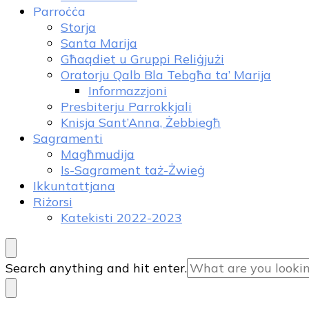
Parroċċa
Storja
Santa Marija
Għaqdiet u Gruppi Reliġjużi
Oratorju Qalb Bla Tebgħa ta’ Marija
Informazzjoni
Presbiterju Parrokkjali
Knisja Sant’Anna, Żebbiegħ
Sagramenti
Magħmudija
Is-Sagrament taż-Żwieġ
Ikkuntattjana
Riżorsi
Katekisti 2022-2023
Looking
Search anything and hit enter.
for
Something?