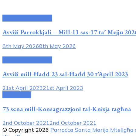
Avviżi tal-Parroċċa
Avviżi Parrokkjali – Mill-11 sas-17 ta’ Mejju 202
8th May 2026
8th May 2026
Avviżi tal-Parroċċa
Avviżi mill-Ħadd 23 sal-Ħadd 30 t’April 2023
21st April 2023
21st April 2023
Attivitajiet
73 sena mill-Konsagrazzjoni tal-Knisja tagħna
2nd October 2021
2nd October 2021
© Copyright 2026
Parroċċa Santa Marija Mtellgħa 