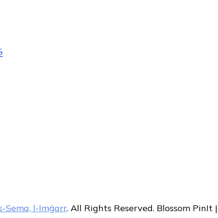
6
s-Sema, l-Imġarr
. All Rights Reserved.
Blossom PinIt 