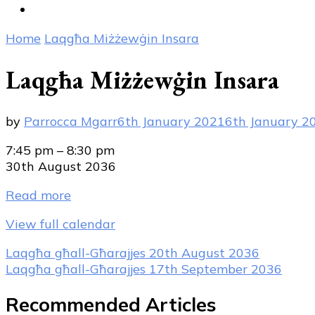
Home
Laqgħa Miżżewġin Insara
Laqgħa Miżżewġin Insara
by
Parrocca Mgarr
6th January 2021
6th January 2
Laqgħa
7:45 pm
–
8:30 pm
Miżżewġin
30th August 2036
Insara
Read more
View full calendar
Post
Laqgħa għall-Għarajjes
20th August 2036
Laqgħa għall-Għarajjes
17th September 2036
Navigation
Recommended Articles