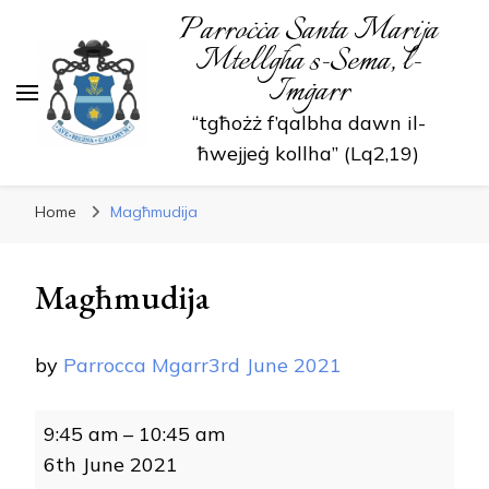
Parroċċa Santa Marija
Mtellgħa s-Sema, l-
Imġarr
“tgħożż f’qalbha dawn il-
ħwejjeġ kollha” (Lq2,19)
Home
Magħmudija
Magħmudija
by
Parrocca Mgarr
3rd June 2021
Magħmudija
9:45 am
–
10:45 am
6th June 2021