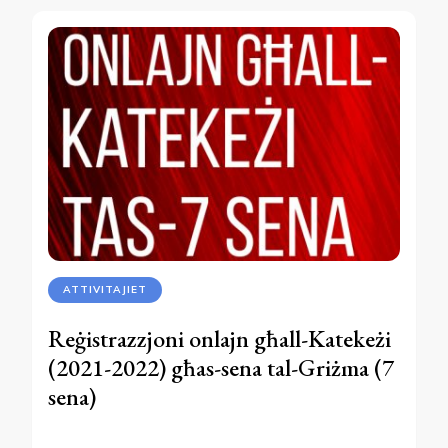
ATTIVITAJIET
Reġistrazzjoni onlajn għall-Katekeżi
(2021-2022) għas-sena tal-Griżma (7
sena)