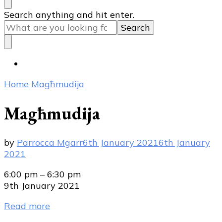
Looking
Search anything and hit enter.
for
Something?
Home
Magħmudija
Magħmudija
by
Parrocca Mgarr
6th January 2021
6th January
2021
Magħmudija
6:00 pm
–
6:30 pm
9th January 2021
Read more