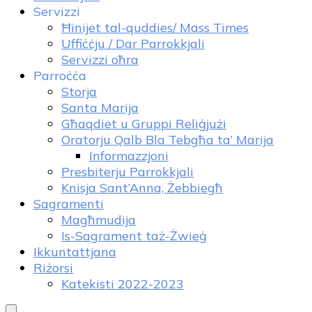
Servizzi
Ħinijet tal-quddies/ Mass Times
Uffiċċju / Dar Parrokkjali
Servizzi oħra
Parroċċa
Storja
Santa Marija
Għaqdiet u Gruppi Reliġjużi
Oratorju Qalb Bla Tebgħa ta’ Marija
Informazzjoni
Presbiterju Parrokkjali
Knisja Sant’Anna, Żebbiegħ
Sagramenti
Magħmudija
Is-Sagrament taż-Żwieġ
Ikkuntattjana
Riżorsi
Katekisti 2022-2023