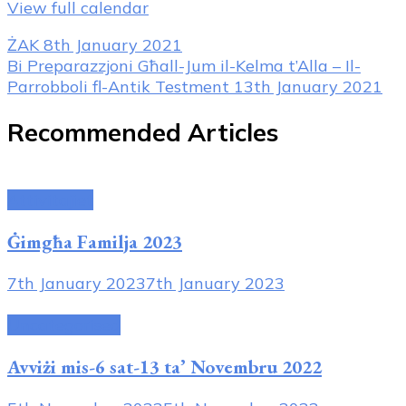
View full calendar
Post
ŻAK
8th January 2021
Bi Preparazzjoni Għall-Jum il-Kelma t’Alla – Il-
Navigation
Parrobboli fl-Antik Testment
13th January 2021
Recommended Articles
Attivitajiet
Ġimgħa Familja 2023
7th January 2023
7th January 2023
Uncategorised
Avviżi mis-6 sat-13 ta’ Novembru 2022