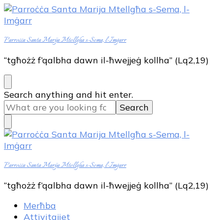
Parroċċa Santa Marija Mtellgħa s-Sema, l-Imġarr
“tgħożż f’qalbha dawn il-ħwejjeġ kollha” (Lq2,19)
Looking
Search anything and hit enter.
for
Something?
Parroċċa Santa Marija Mtellgħa s-Sema, l-Imġarr
“tgħożż f’qalbha dawn il-ħwejjeġ kollha” (Lq2,19)
Merħba
Attivitajiet