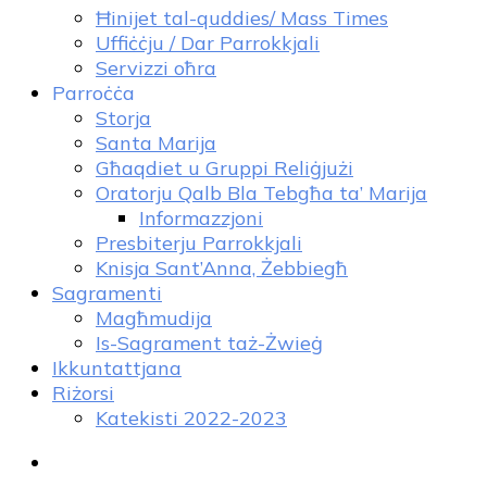
Ħinijet tal-quddies/ Mass Times
Uffiċċju / Dar Parrokkjali
Servizzi oħra
Parroċċa
Storja
Santa Marija
Għaqdiet u Gruppi Reliġjużi
Oratorju Qalb Bla Tebgħa ta’ Marija
Informazzjoni
Presbiterju Parrokkjali
Knisja Sant’Anna, Żebbiegħ
Sagramenti
Magħmudija
Is-Sagrament taż-Żwieġ
Ikkuntattjana
Riżorsi
Katekisti 2022-2023