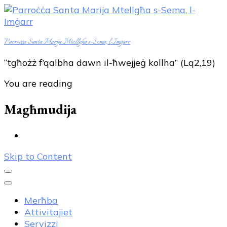
Parroċċa Santa Marija Mtellgħa s-Sema, l-Imġarr
“tgħożż f’qalbha dawn il-ħwejjeġ kollha” (Lq2,19)
You are reading
Magħmudija
Skip to Content
Merħba
Attivitajiet
Servizzi