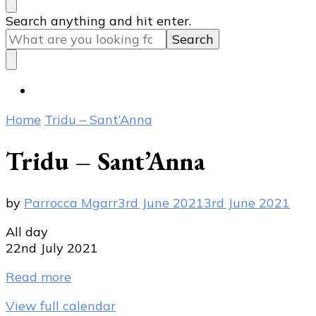
Looking
Search anything and hit enter.
for
Something?
Home
Tridu – Sant’Anna
Tridu – Sant’Anna
by
Parrocca Mgarr
3rd June 2021
3rd June 2021
Tridu
All day
-
22nd July 2021
Sant'Anna
Read more
View full calendar