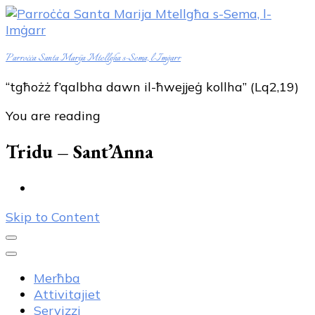
Parroċċa Santa Marija Mtellgħa s-Sema, l-Imġarr
“tgħożż f’qalbha dawn il-ħwejjeġ kollha” (Lq2,19)
You are reading
Tridu – Sant’Anna
Skip to Content
Merħba
Attivitajiet
Servizzi