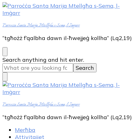
Parroċċa Santa Marija Mtellgħa s-Sema, l-Imġarr
“tgħożż f’qalbha dawn il-ħwejjeġ kollha” (Lq2,19)
Looking
Search anything and hit enter.
for
Something?
Parroċċa Santa Marija Mtellgħa s-Sema, l-Imġarr
“tgħożż f’qalbha dawn il-ħwejjeġ kollha” (Lq2,19)
Merħba
Attivitajiet