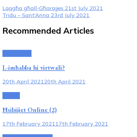
Post
Laqgħa għall-Għarajjes
21st July 2021
Tridu – Sant’Anna
23rd July 2021
Navigation
Recommended Articles
Attivitajiet
L-imħabba hi virtwali?
20th April 2021
20th April 2021
Riżorsi
Ħsibijiet Online (2)
17th February 2021
17th February 2021