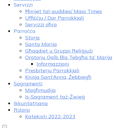
Servizzi
Ħinijet tal-quddies/ Mass Times
Uffiċċju / Dar Parrokkjali
Servizzi oħra
Parroċċa
Storja
Santa Marija
Għaqdiet u Gruppi Reliġjużi
Oratorju Qalb Bla Tebgħa ta’ Marija
Informazzjoni
Presbiterju Parrokkjali
Knisja Sant’Anna, Żebbiegħ
Sagramenti
Magħmudija
Is-Sagrament taż-Żwieġ
Ikkuntattjana
Riżorsi
Katekisti 2022-2023