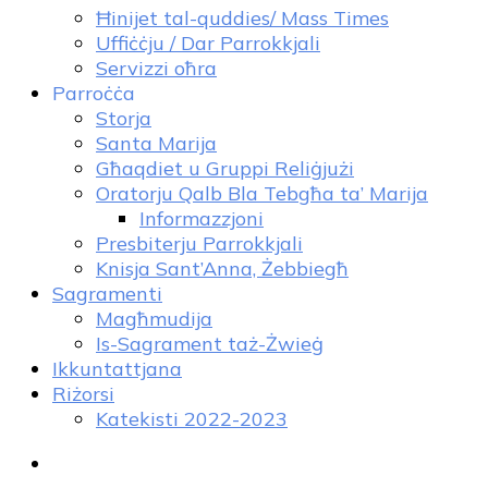
Ħinijet tal-quddies/ Mass Times
Uffiċċju / Dar Parrokkjali
Servizzi oħra
Parroċċa
Storja
Santa Marija
Għaqdiet u Gruppi Reliġjużi
Oratorju Qalb Bla Tebgħa ta’ Marija
Informazzjoni
Presbiterju Parrokkjali
Knisja Sant’Anna, Żebbiegħ
Sagramenti
Magħmudija
Is-Sagrament taż-Żwieġ
Ikkuntattjana
Riżorsi
Katekisti 2022-2023