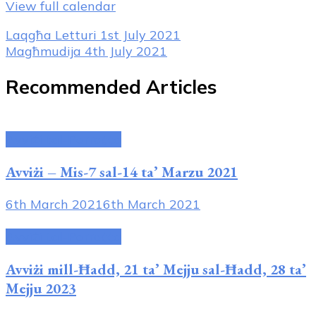
View full calendar
Post
Laqgħa Letturi
1st July 2021
Magħmudija
4th July 2021
Navigation
Recommended Articles
Avviżi tal-Parroċċa
Avviżi – Mis-7 sal-14 ta’ Marzu 2021
6th March 2021
6th March 2021
Avviżi tal-Parroċċa
Avviżi mi
ll-Ħadd, 21 ta’ Mejju sal-Ħadd, 28 ta’
Mejju
2023