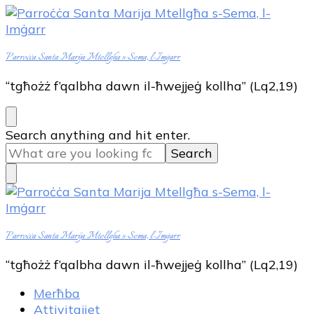
Parroċċa Santa Marija Mtellgħa s-Sema, l-Imġarr
“tgħożż f’qalbha dawn il-ħwejjeġ kollha” (Lq2,19)
Looking
Search anything and hit enter.
for
Something?
Parroċċa Santa Marija Mtellgħa s-Sema, l-Imġarr
“tgħożż f’qalbha dawn il-ħwejjeġ kollha” (Lq2,19)
Merħba
Attivitajiet