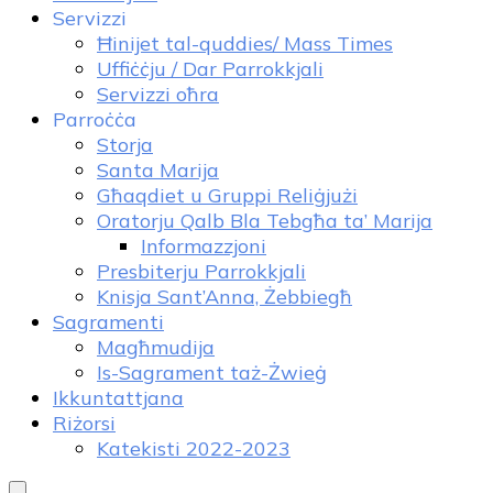
Servizzi
Ħinijet tal-quddies/ Mass Times
Uffiċċju / Dar Parrokkjali
Servizzi oħra
Parroċċa
Storja
Santa Marija
Għaqdiet u Gruppi Reliġjużi
Oratorju Qalb Bla Tebgħa ta’ Marija
Informazzjoni
Presbiterju Parrokkjali
Knisja Sant’Anna, Żebbiegħ
Sagramenti
Magħmudija
Is-Sagrament taż-Żwieġ
Ikkuntattjana
Riżorsi
Katekisti 2022-2023