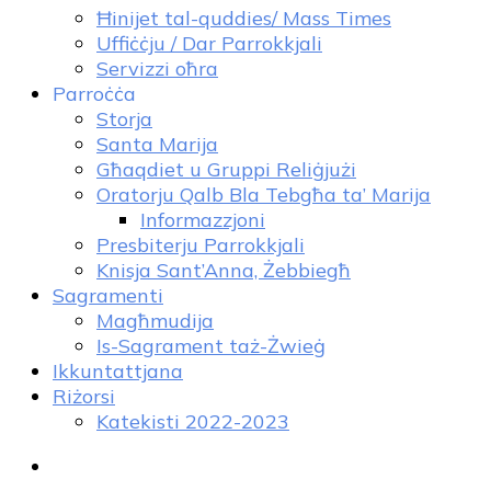
Ħinijet tal-quddies/ Mass Times
Uffiċċju / Dar Parrokkjali
Servizzi oħra
Parroċċa
Storja
Santa Marija
Għaqdiet u Gruppi Reliġjużi
Oratorju Qalb Bla Tebgħa ta’ Marija
Informazzjoni
Presbiterju Parrokkjali
Knisja Sant’Anna, Żebbiegħ
Sagramenti
Magħmudija
Is-Sagrament taż-Żwieġ
Ikkuntattjana
Riżorsi
Katekisti 2022-2023