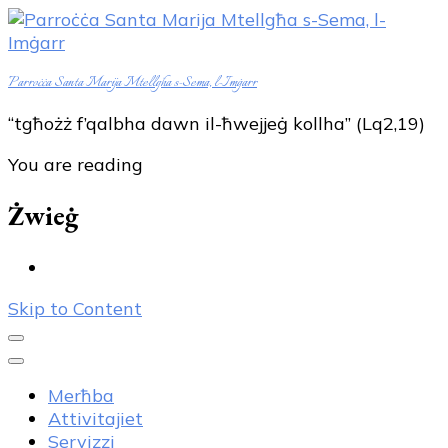
Parroċċa Santa Marija Mtellgħa s-Sema, l-Imġarr
“tgħożż f’qalbha dawn il-ħwejjeġ kollha” (Lq2,19)
You are reading
Żwieġ
Skip to Content
Merħba
Attivitajiet
Servizzi