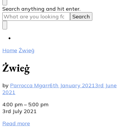
Looking
Search anything and hit enter.
for
Something?
Home
Żwieġ
Żwieġ
by
Parrocca Mgarr
6th January 2021
3rd June
2021
Żwieġ
4:00 pm
–
5:00 pm
3rd July 2021
Read more