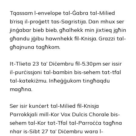
Tqassam l-envelope tal-Ġabra tal-Milied
b’risq il-proġett tas-Sagristija. Dan mhux ser
jinġabar bieb bieb, għalhekk min jixtieq jgħin
għandu jġibu hawnhekk fil-Knisja. Grazzi tal-
għajnuna tagħkom.
It-Tlieta 23 ta’ Diċembru fil-5.30pm ser issir
il-purċissjoni tal-bambin bis-sehem tat-tfal
tal-katekiżmu. Inħeġġukom tingħaqdu
magħna.
Ser isir kunċert tal-Milied fil-Knisja
Parrokkjali mill-Kor Vox Dulcis Chorale bis-
sehem tal-Kor tat-Tfal tal-Parroċċa tagħna
nhar is-Sibt 27 ta’ Diċembru wara l-