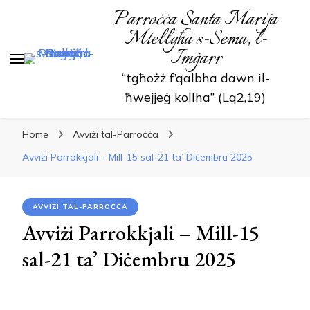
Parroċċa Santa Marija
Mtellgħa s-Sema, l-
Imġarr
“tgħożż f’qalbha dawn il-
ħwejjeġ kollha” (Lq2,19)
Home
Avviżi tal-Parroċċa
Avviżi Parrokkjali – Mill-15 sal-21 ta’ Diċembru 2025
AVVIŻI TAL-PARROĊĊA
Avviżi Parrokkjali – Mill-15
sal-21 ta’ Diċembru 2025