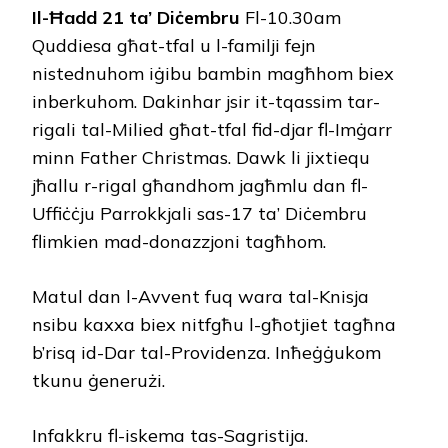
Il-Ħadd 21 ta’ Diċembru
Fl-10.30am
Quddiesa għat-tfal u l-familji fejn
nistednuhom iġibu bambin magħhom biex
inberkuhom. Dakinhar jsir it-tqassim tar-
rigali tal-Milied għat-tfal fid-djar fl-Imġarr
minn Father Christmas. Dawk li jixtiequ
jħallu r-rigal għandhom jagħmlu dan fl-
Uffiċċju Parrokkjali sas-17 ta’ Diċembru
flimkien mad-donazzjoni tagħhom.
Matul dan l-Avvent fuq wara tal-Knisja
nsibu kaxxa biex nitfgħu l-għotjiet tagħna
b’risq id-Dar tal-Providenza. Inħeġġukom
tkunu ġenerużi.
Infakkru fl-iskema tas-Sagristija.