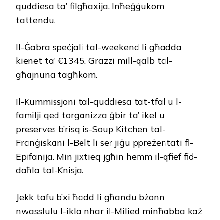
quddiesa ta’ filgħaxija. Inħeġġukom
tattendu.
Il-Ġabra speċjali tal-weekend li għadda
kienet ta’ €1345. Grazzi mill-qalb tal-
għajnuna tagħkom.
Il-Kummissjoni tal-quddiesa tat-tfal u l-
familji qed torganizza ġbir ta’ ikel u
preserves b’risq is-Soup Kitchen tal-
Franġiskani l-Belt li ser jiġu ppreżentati fl-
Epifanija. Min jixtieq jgħin hemm il-qfief fid-
daħla tal-Knisja.
Jekk tafu b’xi ħadd li għandu bżonn
nwasslulu l-ikla nhar il-Milied minħabba każ