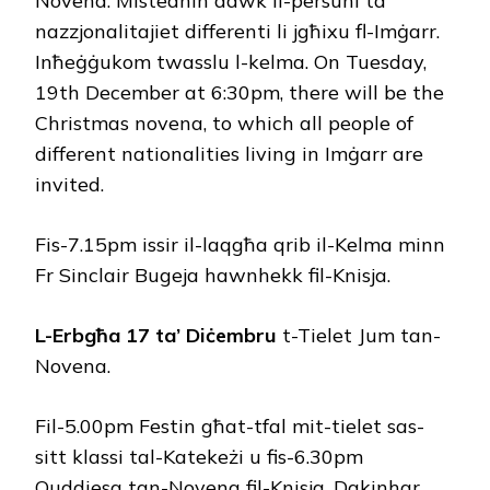
Novena. Mistednin dawk il-persuni ta’
nazzjonalitajiet differenti li jgħixu fl-Imġarr.
Inħeġġukom twasslu l-kelma. On Tuesday,
19th December at 6:30pm, there will be the
Christmas novena, to which all people of
different nationalities living in Imġarr are
invited.
Fis-7.15pm issir il-laqgħa qrib il-Kelma minn
Fr Sinclair Bugeja hawnhekk fil-Knisja.
L-Erbgħa 17 ta’ Diċembru
t-Tielet Jum tan-
Novena.
Fil-5.00pm Festin għat-tfal mit-tielet sas-
sitt klassi tal-Katekeżi u fis-6.30pm
Quddiesa tan-Novena fil-Knisja. Dakinhar