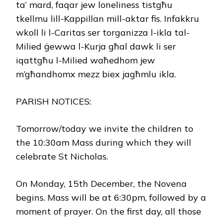
ta’ mard, faqar jew loneliness tistgħu
tkellmu lill-Kappillan mill-aktar fis. Infakkru
wkoll li l-Caritas ser torganizza l-ikla tal-
Milied ġewwa l-Kurja għal dawk li ser
iqattgħu l-Milied waħedhom jew
m’għandhomx mezz biex jagħmlu ikla.
PARISH NOTICES:
Tomorrow/today we invite the children to
the 10:30am Mass during which they will
celebrate St Nicholas.
On Monday, 15th December, the Novena
begins. Mass will be at 6:30pm, followed by a
moment of prayer. On the first day, all those