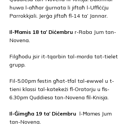
huwa l-aħħar ġurnata li jiftaħ l-Uffiċċju
Parrokkjali. Jerġa jiftaħ fl-14 ta’ Jannar.
Il-Ħamis 18 ta’ Diċembru
r-Raba Jum tan-
Novena.
Filgħodu jsir it-tqarbin tal-morda tat-tielet
grupp.
Fil-5.00pm festin għat-tfal tal-ewwel u t-
tieni klassi tal-katekeżi fl-Oratorju u fis-
6.30pm Quddiesa tan-Novena fil-Knisja.
Il-Ġimgħa 19 ta’ Diċembru
l-Ħames Jum
tan-Novena.