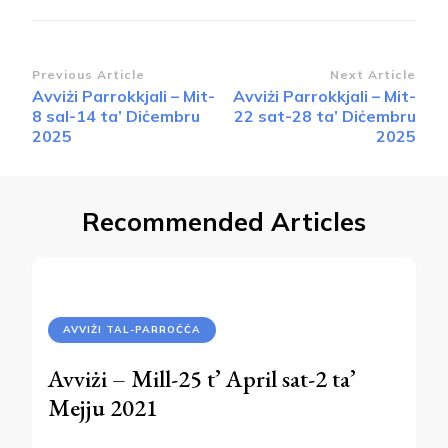
Post
Previous Article
Next Article
Avviżi Parrokkjali – Mit-
Avviżi Parrokkjali – Mit-
Navigation
8 sal-14 ta’ Diċembru
22 sat-28 ta’ Diċembru
2025
2025
Recommended Articles
AVVIŻI TAL-PARROĊĊA
Avviżi – Mill-25 t’ April sat-2 ta’
Mejju 2021