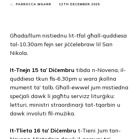
by
PARROCCA MGARR
12TH DECEMBER 2025
Għada/llum nistiednu lit-tfal għall-quddiesa
tal-10.30am fejn ser jiċċelebraw lil San
Nikola.
It-Tnejn 15 ta’ Diċembru
tibda n-Novena, il-
quddiesa tkun fis-6.30pm u wara jkollna
mument ta’ talb. Għall-ewwel jum mistiedna
speċjali dawk li jagħtu servizz liturġiku:
letturi, ministri straordinarji tat-tqarbin u
dawk involuti fil-mużika.
It-Tlieta 16 ta’ Diċembru
t-Tieni Jum tan-