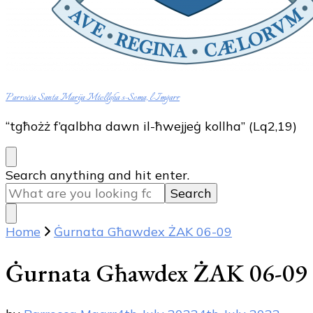
Parroċċa Santa Marija Mtellgħa s-Sema, l-Imġarr
“tgħożż f’qalbha dawn il-ħwejjeġ kollha” (Lq2,19)
Looking
Search anything and hit enter.
for
Something?
Home
Ġurnata Għawdex ŻAK 06-09
Ġurnata Għawdex ŻAK 06-09