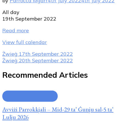
by
Parrocca Mgarr
4th July 2022
4th July 2022
Ġurnata
All day
Għawdex
19th September 2022
ŻAK
Read more
06-
09
View full calendar
Post
Żwieġ
17th September 2022
Żwieġ
20th September 2022
Navigation
Recommended Articles
Avviżi tal-Parroċċa
Avviżi Parrokkjali – Mid-29 ta’ Ġunju sal-5 ta’
Lulju 2026