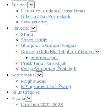
Servizzi
Ħinijet tal-quddies/ Mass Times
Uffiċċju / Dar Parrokkjali
Servizzi oħra
Parroċċa
Storja
Santa Marija
Għaqdiet u Gruppi Reliġjużi
Oratorju Qalb Bla Tebgħa ta’ Marija
Informazzjoni
Presbiterju Parrokkjali
Knisja Sant’Anna, Żebbiegħ
Sagramenti
Magħmudija
Is-Sagrament taż-Żwieġ
Ikkuntattjana
Riżorsi
Katekisti 2022-2023