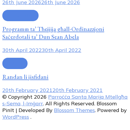
26th June 2026
26th June 2026
Attivitajiet
Programm ta’ Tħejjija għall-Ordinazzjoni
Saċerdotali ta’ Dun Sean Abela
30th April 2022
30th April 2022
Riżorsi
Randan li jisfidani
20th February 2021
20th February 2021
© Copyright 2026
Parroċċa Santa Marija Mtellgħa
s-Sema, l-Imġarr
. All Rights Reserved.
Blossom
PinIt | Developed By
Blossom Themes
. Powered by
WordPress
.