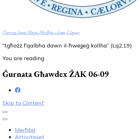
Parroċċa Santa Marija Mtellgħa s-Sema, l-Imġarr
“tgħożż f’qalbha dawn il-ħwejjeġ kollha” (Lq2,19)
You are reading
Ġurnata Għawdex ŻAK 06-09
Skip to Content
Merħba
Attivitajiet