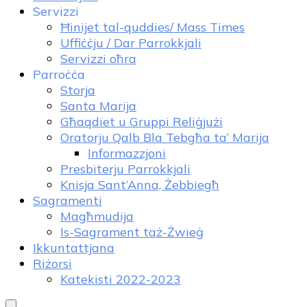
Servizzi
Ħinijet tal-quddies/ Mass Times
Uffiċċju / Dar Parrokkjali
Servizzi oħra
Parroċċa
Storja
Santa Marija
Għaqdiet u Gruppi Reliġjużi
Oratorju Qalb Bla Tebgħa ta’ Marija
Informazzjoni
Presbiterju Parrokkjali
Knisja Sant’Anna, Żebbiegħ
Sagramenti
Magħmudija
Is-Sagrament taż-Żwieġ
Ikkuntattjana
Riżorsi
Katekisti 2022-2023