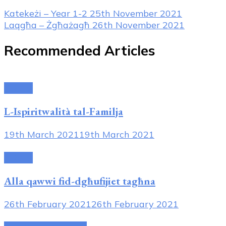
Post
Katekeżi – Year 1-2
25th November 2021
Laqgħa – Żgħażagħ
26th November 2021
Navigation
Recommended Articles
Riżorsi
L-Ispiritwalità tal-Familja
19th March 2021
19th March 2021
Riżorsi
Alla qawwi fid-dgħufijiet tagħna
26th February 2021
26th February 2021