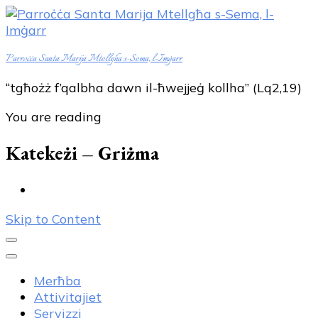
Parroċċa Santa Marija Mtellgħa s-Sema, l-Imġarr
“tgħożż f’qalbha dawn il-ħwejjeġ kollha” (Lq2,19)
You are reading
Katekeżi – Griżma
Skip to Content
Merħba
Attivitajiet
Servizzi