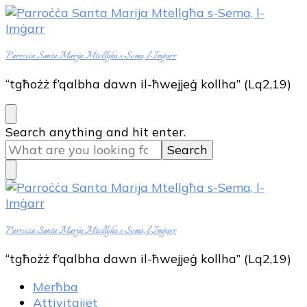
Parroċċa Santa Marija Mtellgħa s-Sema, l-Imġarr
“tgħożż f’qalbha dawn il-ħwejjeġ kollha” (Lq2,19)
Looking
Search anything and hit enter.
for
Something?
Parroċċa Santa Marija Mtellgħa s-Sema, l-Imġarr
“tgħożż f’qalbha dawn il-ħwejjeġ kollha” (Lq2,19)
Merħba
Attivitajiet