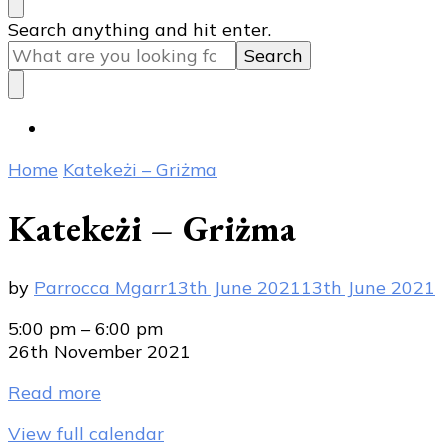
Looking
Search anything and hit enter.
for
Something?
Home
Katekeżi – Griżma
Katekeżi – Griżma
by
Parrocca Mgarr
13th June 2021
13th June 2021
Katekeżi
5:00 pm
–
6:00 pm
-
26th November 2021
Griżma
Read more
View full calendar