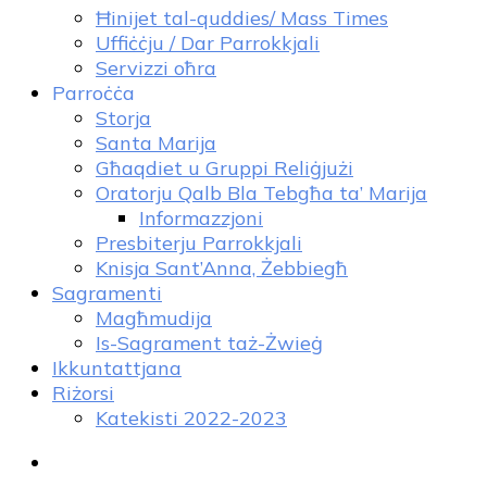
Ħinijet tal-quddies/ Mass Times
Uffiċċju / Dar Parrokkjali
Servizzi oħra
Parroċċa
Storja
Santa Marija
Għaqdiet u Gruppi Reliġjużi
Oratorju Qalb Bla Tebgħa ta’ Marija
Informazzjoni
Presbiterju Parrokkjali
Knisja Sant’Anna, Żebbiegħ
Sagramenti
Magħmudija
Is-Sagrament taż-Żwieġ
Ikkuntattjana
Riżorsi
Katekisti 2022-2023