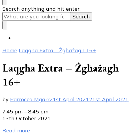
Looking
Search anything and hit enter.
for
Something?
Home
Laqgħa Extra – Żgħażagħ 16+
Laqgħa Extra – Żgħażagħ
16+
by
Parrocca Mgarr
21st April 2021
21st April 2021
Laqgħa
7:45 pm
–
8:45 pm
Extra
13th October 2021
-
Read more
Żgħażagħ