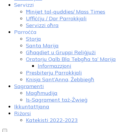
Servizzi
Ħinijet tal-quddies/ Mass Times
Uffiċċju / Dar Parrokkjali
Servizzi oħra
Parroċċa
Storja
Santa Marija
Għaqdiet u Gruppi Reliġjużi
Oratorju Qalb Bla Tebgħa ta’ Marija
Informazzjoni
Presbiterju Parrokkjali
Knisja Sant’Anna, Żebbiegħ
Sagramenti
Magħmudija
Is-Sagrament taż-Żwieġ
Ikkuntattjana
Riżorsi
Katekisti 2022-2023