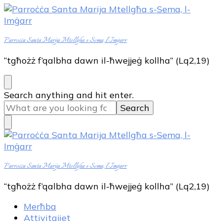
Parroċċa Santa Marija Mtellgħa s-Sema, l-Imġarr
“tgħożż f’qalbha dawn il-ħwejjeġ kollha” (Lq2,19)
Looking
Search anything and hit enter.
for
Something?
Parroċċa Santa Marija Mtellgħa s-Sema, l-Imġarr
“tgħożż f’qalbha dawn il-ħwejjeġ kollha” (Lq2,19)
Merħba
Attivitajiet