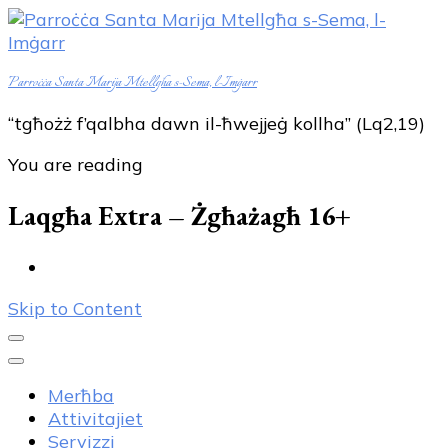
Parroċċa Santa Marija Mtellgħa s-Sema, l-Imġarr
“tgħożż f’qalbha dawn il-ħwejjeġ kollha” (Lq2,19)
You are reading
Laqgħa Extra – Żgħażagħ 16+
Skip to Content
Merħba
Attivitajiet
Servizzi