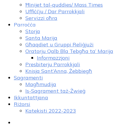
Ħinijet tal-quddies/ Mass Times
Uffiċċju / Dar Parrokkjali
Servizzi oħra
Parroċċa
Storja
Santa Marija
Għaqdiet u Gruppi Reliġjużi
Oratorju Qalb Bla Tebgħa ta’ Marija
Informazzjoni
Presbiterju Parrokkjali
Knisja Sant’Anna, Żebbiegħ
Sagramenti
Magħmudija
Is-Sagrament taż-Żwieġ
Ikkuntattjana
Riżorsi
Katekisti 2022-2023