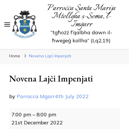
Parroċċa Santa Marija
Mtellgħa s-Sema, l-
Imġarr
“tgħożż f’qalbha dawn il-
ħwejjeġ kollha” (Lq2,19)
Home
Novena Lajċi Impenjati
Novena Lajċi Impenjati
by
Parrocca Mgarr
4th July 2022
Novena
7:00 pm
–
8:00 pm
Lajċi
21st December 2022
Impenjati