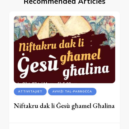
Recommended Articles
ATTIVITAJIET
AVVIŻI TAL-PARROĊĊA
Niftakru dak li Ġesù għamel Għalina