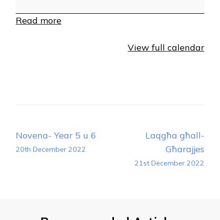
Read more
View full calendar
Post
Novena- Year 5 u 6
Laqgħa għall-
Navigation
Għarajjes
20th December 2022
21st December 2022