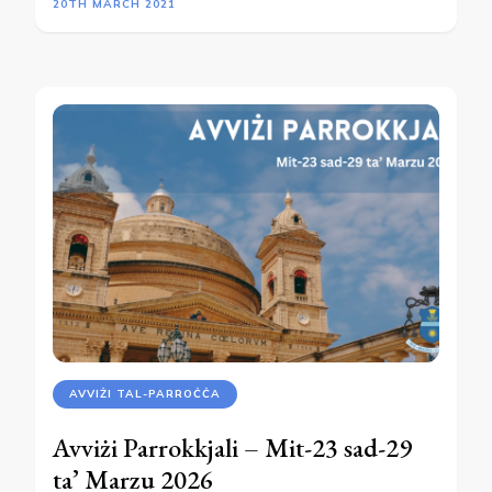
20TH MARCH 2021
AVVIŻI TAL-PARROĊĊA
Avviżi Parrokkjali – Mit-23 sad-29
ta’ Marzu 2026