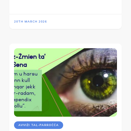
20TH MARCH 2026
AVVIŻI TAL-PARROĊĊA