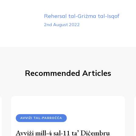
Post
Rehersal tal-Griżma tal-Isqof
Navigation
2nd August 2022
Recommended Articles
AVVIŻI TAL-PARROĊĊA
Avviżi mill-4 sal-11 ta’ Diċembru