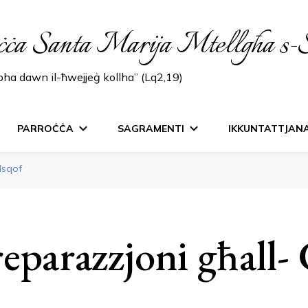
ċċa Santa Marija Mtellgħa s-
lbha dawn il-ħwejjeġ kollha” (Lq2,19)
PARROĊĊA
SAGRAMENTI
IKKUNTATTJAN
Isqof
eparazzjoni għall- 