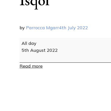
by
Parrocca Mgarr
4th July 2022
Quddiesa
All day
ta'
5th August 2022
Preparazzjoni
għall-
Read more
Griżma
tal-
Isqof