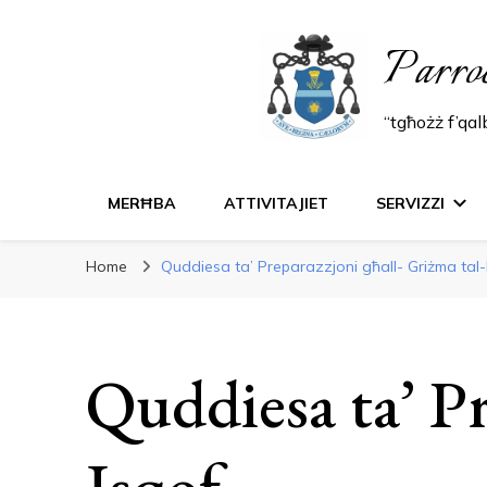
Parro
“tgħożż f’qa
MERĦBA
ATTIVITAJIET
SERVIZZI
Home
Quddiesa ta’ Preparazzjoni għall- Griżma tal-
Quddiesa ta’ Pr
Isqof