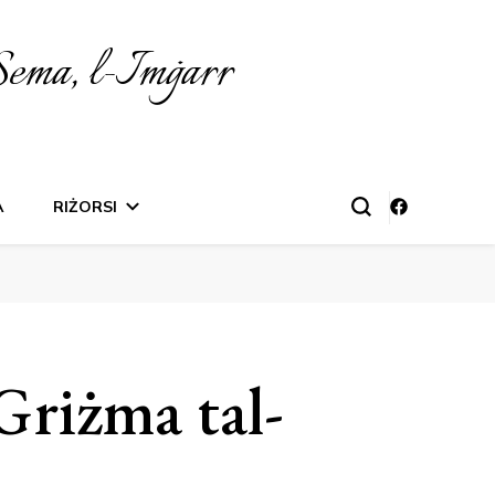
Sema, l-Imġarr
A
RIŻORSI
Griżma tal-